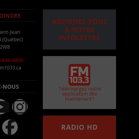
OINDRE
ABONNEZ-VOUS
À NOTRE
aint-Jean
INFOLETTRE
 (Québec)
 2W8
-646-6800
m1033.ca
Z-NOUS
Téléchargez notre
application dès
maintenant !
RADIO HD
••••••••••••••••••
Comment synthoniser la