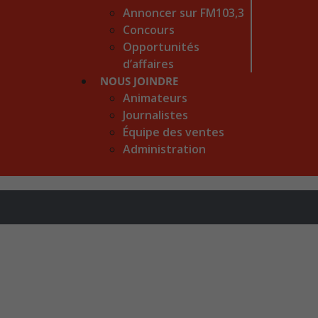
Annoncer sur FM103,3
Concours
Opportunités
d’affaires
NOUS JOINDRE
Animateurs
Journalistes
Équipe des ventes
Administration