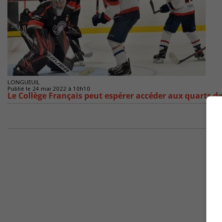
LONGUEUIL
Publié le 24 mai 2022 à 10h10
Le Collège Français peut espérer accéder aux quarts de