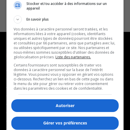
Stocker et/ou accéder à des informations sur un
appareil
En savoir plus
Vos données à caractère personnel seront traitées, et les
informations liées à votre appareil (cookies, identifiants
uniques et autres types de données) pourront être stockées
et consultées par 66 partenaires, ainsi que partagées avec lui,
ou utilisées spécifiquement par ce site. Nos partenaires et
nous-mêmes sommes susceptibles d'utiliser des données de
NOUVELLES
MUSIQUE
géolocalisation précises.
Liste des partenaires.
Certains fournisseurs sont susceptibles de traiter vos
données à caractère personnel sur la base de l'intérêt
- Affaires municipales
- Décompte franco
légitime. Vous pouvez vous y opposer en gérant vos options
- Communauté / Social
- Joué récemment
ci-dessous. Recherchez un lien en bas de cette page ou dans
le menu du site pour gérer ou retirer votre consentement
- Culture
dans les paramètres des cookies et de confidentialité.
BALADOS
- Économie
- Éducation
Autoriser
- Affaires
- Environnement
- Art de vivre
- Faits divers
Gérer vos préférences
- Bien-être
- Santé et bien-être