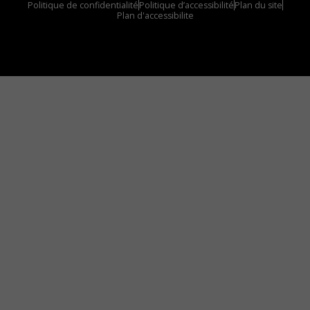
Politique de confidentialité
Politique d’accessibilité
Plan du site
Plan d'accessibilite
Comment installer notre vignette sur votre
appareil mobile
Vous avez envie d’écouter le FM 103,3 ou notre