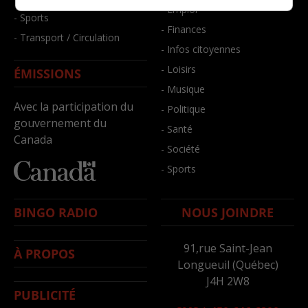
- Emploi
- Sports
- Finances
- Transport / Circulation
- Infos citoyennes
- Loisirs
ÉMISSIONS
- Musique
Avec la participation du
- Politique
gouvernement du
- Santé
Canada
- Société
- Sports
BINGO RADIO
NOUS JOINDRE
91,rue Saint-Jean
À PROPOS
Longueuil (Québec)
J4H 2W8
PUBLICITÉ