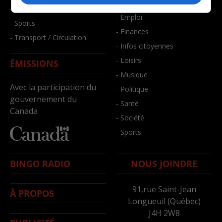
- Bien-être
- Santé et bien-être
- Emploi
- Sports
- Finances
- Transport / Circulation
- Infos citoyennes
- Loisirs
ÉMISSIONS
- Musique
Avec la participation du
- Politique
gouvernement du
- Santé
Canada
- Société
- Sports
BINGO RADIO
NOUS JOINDRE
91,rue Saint-Jean
À PROPOS
Longueuil (Québec)
J4H 2W8