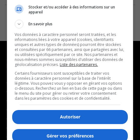
Stocker et/ou accéder à des informations sur un
appareil
En savoir plus
Vos données à caractère personnel seront traitées, et les
informations liées à votre appareil (cookies, identifiants
uniques et autres types de données) pourront être stockées
et consultées par 66 partenaires, ainsi que partagées avec lui,
ou utilisées spécifiquement par ce site. Nos partenaires et
nous-mêmes sommes susceptibles d'utiliser des données de
géolocalisation précises.
Liste des partenaires.
NOUVELLES
MUSIQUE
Certains fournisseurs sont susceptibles de traiter vos
données à caractère personnel sur la base de l'intérêt
- Affaires municipales
- Décompte franco
légitime. Vous pouvez vous y opposer en gérant vos options
ci-dessous. Recherchez un lien en bas de cette page ou dans
- Communauté / Social
- Joué récemment
le menu du site pour gérer ou retirer votre consentement
dans les paramètres des cookies et de confidentialité.
- Culture
BALADOS
- Économie
Autoriser
- Éducation
- Affaires
- Environnement
- Art de vivre
Gérer vos préférences
- Faits divers