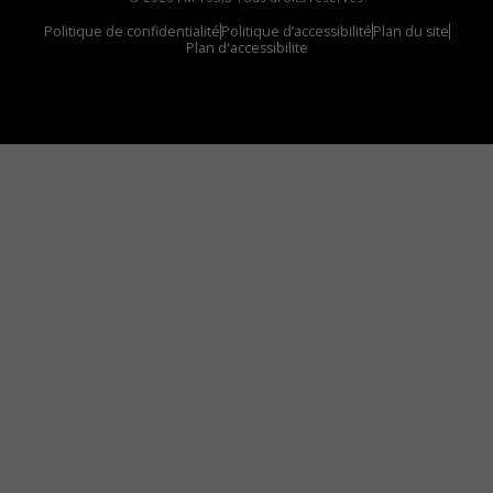
Politique de confidentialité
Politique d’accessibilité
Plan du site
Plan d'accessibilite
Comment installer notre vignette sur votre
appareil mobile