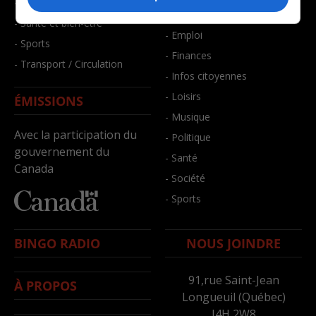
- Faits divers
- Bien-être
- Santé et bien-être
- Emploi
- Sports
- Finances
- Transport / Circulation
- Infos citoyennes
- Loisirs
ÉMISSIONS
- Musique
Avec la participation du
- Politique
gouvernement du
- Santé
Canada
- Société
- Sports
BINGO RADIO
NOUS JOINDRE
91,rue Saint-Jean
À PROPOS
Longueuil (Québec)
J4H 2W8