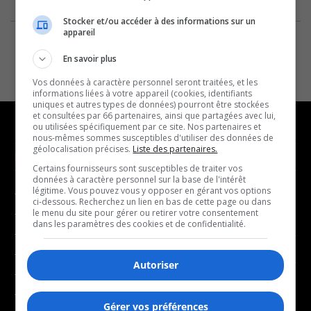
Stocker et/ou accéder à des informations sur un
appareil
En savoir plus
Vos données à caractère personnel seront traitées, et les
informations liées à votre appareil (cookies, identifiants
uniques et autres types de données) pourront être stockées
et consultées par 66 partenaires, ainsi que partagées avec lui,
ou utilisées spécifiquement par ce site. Nos partenaires et
nous-mêmes sommes susceptibles d'utiliser des données de
géolocalisation précises.
Liste des partenaires.
NOUVELLES
MUSIQUE
Certains fournisseurs sont susceptibles de traiter vos
données à caractère personnel sur la base de l'intérêt
légitime. Vous pouvez vous y opposer en gérant vos options
- Affaires municipales
- Décompte franco
ci-dessous. Recherchez un lien en bas de cette page ou dans
- Communauté / Social
- Joué récemment
le menu du site pour gérer ou retirer votre consentement
dans les paramètres des cookies et de confidentialité.
- Culture
BALADOS
- Économie
Autoriser
- Éducation
- Affaires
- Environnement
- Art de vivre
Gérer vos préférences