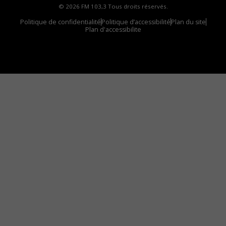
© 2026 FM 103,3 Tous droits réservés.
Politique de confidentialité
Politique d’accessibilité
Plan du site
Plan d'accessibilite
Comment installer notre vignette sur votre
appareil mobile