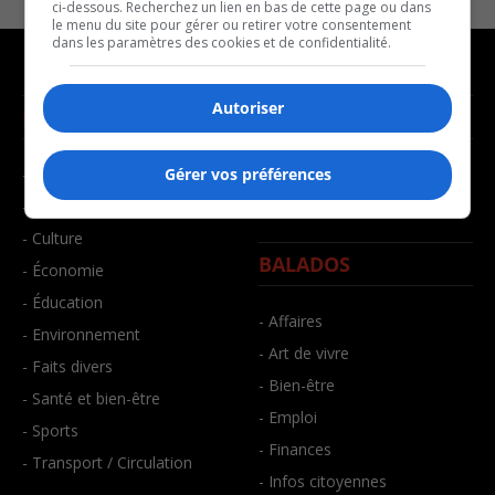
ci-dessous. Recherchez un lien en bas de cette page ou dans
le menu du site pour gérer ou retirer votre consentement
dans les paramètres des cookies et de confidentialité.
Autoriser
NOUVELLES
MUSIQUE
- Affaires municipales
- Décompte franco
Gérer vos préférences
- Communauté / Social
- Joué récemment
- Culture
BALADOS
- Économie
- Éducation
- Affaires
- Environnement
- Art de vivre
- Faits divers
- Bien-être
- Santé et bien-être
- Emploi
- Sports
- Finances
- Transport / Circulation
- Infos citoyennes