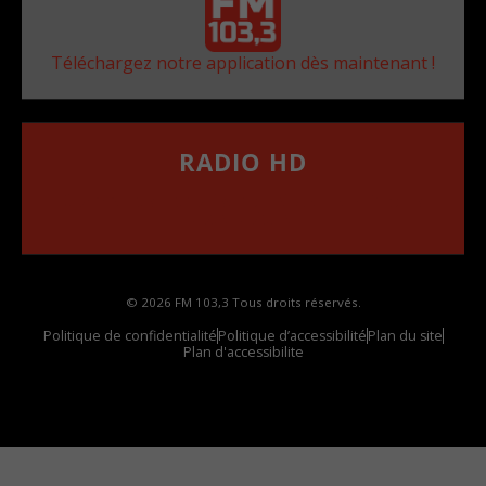
Téléchargez notre application dès maintenant !
RADIO HD
••••••••••••••••••
Comment synthoniser la fréquence HD dans
votre voiture
© 2026 FM 103,3 Tous droits réservés.
Politique de confidentialité
Politique d’accessibilité
Plan du site
Plan d'accessibilite