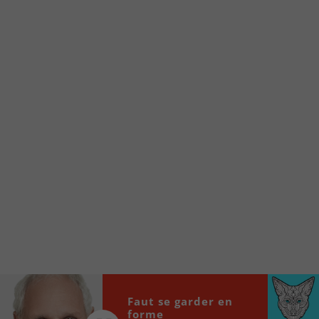
Voici la procédure ;)
À partir de votre téléphone, allez sur le site
internet de la Radio allumée au
www.fm1033.ca
Ensuite cliquez sur l’icône situé au bas de
votre écran
(celui qui représente un carré incluant une
flèche dirigé vers le haut)
Cliquez maintenant sur l’option Ajouter sur
l’écran d’accueil et vous verrez apparaître le
logo du FM 103,3
Faites Enregistrer en haut à droite.
Et voilà! Toutes les infos et l’écoute de votre radio
locale vous sont maintenant accessibles en un clic!
Audio
00:00
00:00
Faut se garder en
Player
forme