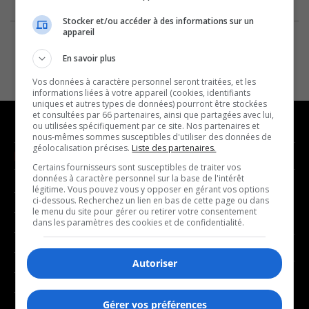
Stocker et/ou accéder à des informations sur un
appareil
En savoir plus
Vos données à caractère personnel seront traitées, et les
informations liées à votre appareil (cookies, identifiants
uniques et autres types de données) pourront être stockées
et consultées par 66 partenaires, ainsi que partagées avec lui,
ou utilisées spécifiquement par ce site. Nos partenaires et
nous-mêmes sommes susceptibles d'utiliser des données de
géolocalisation précises.
Liste des partenaires.
NOUVELLES
MUSIQUE
Certains fournisseurs sont susceptibles de traiter vos
données à caractère personnel sur la base de l'intérêt
légitime. Vous pouvez vous y opposer en gérant vos options
- Affaires municipales
- Décompte franco
ci-dessous. Recherchez un lien en bas de cette page ou dans
- Communauté / Social
- Joué récemment
le menu du site pour gérer ou retirer votre consentement
dans les paramètres des cookies et de confidentialité.
- Culture
BALADOS
- Économie
Autoriser
- Éducation
- Affaires
- Environnement
- Art de vivre
Gérer vos préférences