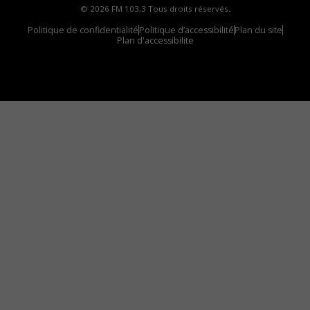
© 2026 FM 103,3 Tous droits réservés.
Politique de confidentialité
Politique d’accessibilité
Plan du site
Plan d'accessibilite
Comment installer notre vignette sur votre
appareil mobile