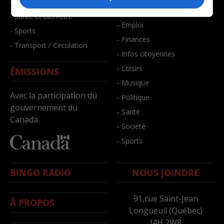
- Faits divers
- Bien-être
- Santé et bien-être
- Emploi
- Sports
- Finances
- Transport / Circulation
- Infos citoyennes
- Loisirs
ÉMISSIONS
- Musique
Avec la participation du
- Politique
gouvernement du
- Santé
Canada
- Société
- Sports
BINGO RADIO
NOUS JOINDRE
91,rue Saint-Jean
À PROPOS
Longueuil (Québec)
J4H 2W8