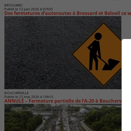
BROSSARD
Publié le 12 juin 2026 à 07h55
Des fermetures d’autoroutes à Brossard et Beloeil ce 
BOUCHERVILLE
Publié le 27 mai 2026 à 10h15
ANNULÉ – Fermeture partielle de l’A-20 à Boucherville 