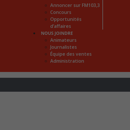
Annoncer sur FM103,3
Concours
Opportunités
d’affaires
NOUS JOINDRE
Animateurs
Journalistes
Équipe des ventes
Administration