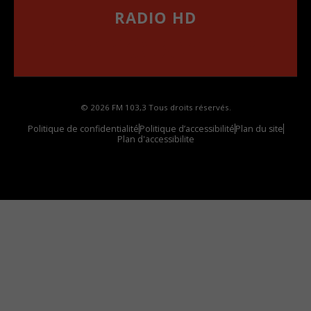
RADIO HD
••••••••••••••••••
Comment synthoniser la fréquence HD dans
votre voiture
© 2026 FM 103,3 Tous droits réservés.
Politique de confidentialité
Politique d’accessibilité
Plan du site
Plan d'accessibilite