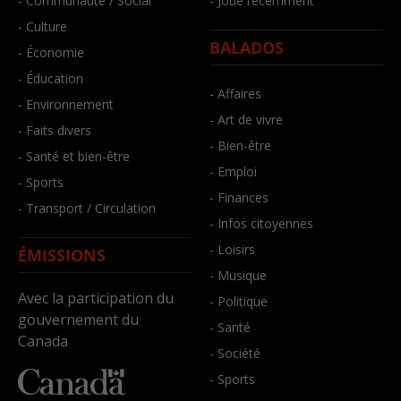
- Communauté / Social
- Joué récemment
- Culture
BALADOS
- Économie
- Éducation
- Affaires
- Environnement
- Art de vivre
- Faits divers
- Bien-être
- Santé et bien-être
- Emploi
- Sports
- Finances
- Transport / Circulation
- Infos citoyennes
- Loisirs
ÉMISSIONS
- Musique
Avec la participation du
- Politique
gouvernement du
- Santé
Canada
- Société
- Sports