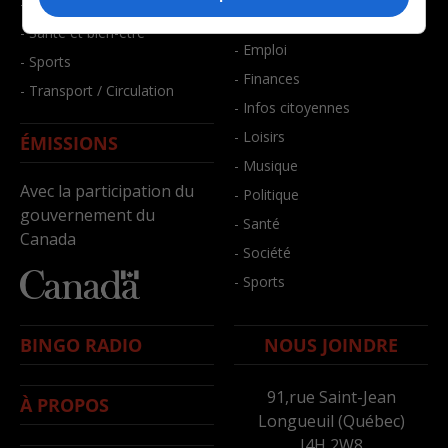
- Faits divers
- Bien-être
- Santé et bien-être
- Emploi
- Sports
- Finances
- Transport / Circulation
- Infos citoyennes
- Loisirs
ÉMISSIONS
- Musique
Avec la participation du
- Politique
gouvernement du
- Santé
Canada
- Société
- Sports
BINGO RADIO
NOUS JOINDRE
91,rue Saint-Jean
À PROPOS
Longueuil (Québec)
J4H 2W8