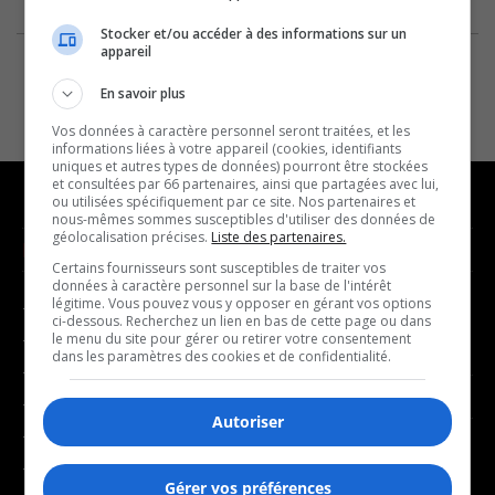
Stocker et/ou accéder à des informations sur un
appareil
En savoir plus
Vos données à caractère personnel seront traitées, et les
informations liées à votre appareil (cookies, identifiants
uniques et autres types de données) pourront être stockées
et consultées par 66 partenaires, ainsi que partagées avec lui,
ou utilisées spécifiquement par ce site. Nos partenaires et
nous-mêmes sommes susceptibles d'utiliser des données de
géolocalisation précises.
Liste des partenaires.
NOUVELLES
MUSIQUE
Certains fournisseurs sont susceptibles de traiter vos
données à caractère personnel sur la base de l'intérêt
légitime. Vous pouvez vous y opposer en gérant vos options
- Affaires municipales
- Décompte franco
ci-dessous. Recherchez un lien en bas de cette page ou dans
- Communauté / Social
- Joué récemment
le menu du site pour gérer ou retirer votre consentement
dans les paramètres des cookies et de confidentialité.
- Culture
BALADOS
- Économie
Autoriser
- Éducation
- Affaires
- Environnement
- Art de vivre
Gérer vos préférences