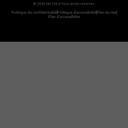
© 2026 FM 103,3 Tous droits réservés.
Politique de confidentialité
Politique d’accessibilité
Plan du site
Plan d'accessibilite
Comment installer notre vignette sur votre
appareil mobile