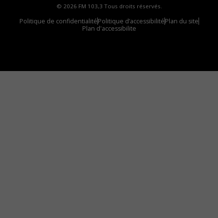
© 2026 FM 103,3 Tous droits réservés.
Politique de confidentialité
Politique d’accessibilité
Plan du site
Plan d'accessibilite
Comment installer notre vignette sur votre
appareil mobile