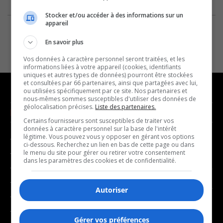
Stocker et/ou accéder à des informations sur un
appareil
En savoir plus
Vos données à caractère personnel seront traitées, et les
informations liées à votre appareil (cookies, identifiants
uniques et autres types de données) pourront être stockées
et consultées par 66 partenaires, ainsi que partagées avec lui,
ou utilisées spécifiquement par ce site. Nos partenaires et
nous-mêmes sommes susceptibles d'utiliser des données de
géolocalisation précises.
Liste des partenaires.
NOUVELLES
MUSIQUE
Certains fournisseurs sont susceptibles de traiter vos
données à caractère personnel sur la base de l'intérêt
légitime. Vous pouvez vous y opposer en gérant vos options
- Affaires municipales
- Décompte franco
ci-dessous. Recherchez un lien en bas de cette page ou dans
- Communauté / Social
- Joué récemment
le menu du site pour gérer ou retirer votre consentement
dans les paramètres des cookies et de confidentialité.
- Culture
BALADOS
- Économie
Autoriser
- Éducation
- Affaires
- Environnement
- Art de vivre
Gérer vos préférences