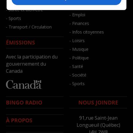
- Faits divers
- Bien-être
- Santé et bien-être
- Emploi
- Sports
- Finances
- Transport / Circulation
- Infos citoyennes
- Loisirs
ÉMISSIONS
- Musique
Avec la participation du
- Politique
gouvernement du
- Santé
Canada
- Société
- Sports
BINGO RADIO
NOUS JOINDRE
91,rue Saint-Jean
À PROPOS
Longueuil (Québec)
J4H 2W8