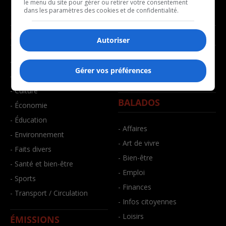
le menu du site pour gérer ou retirer votre consentement
dans les paramètres des cookies et de confidentialité.
NOUVELLES
MUSIQUE
Autoriser
- Affaires municipales
- Décompte franco
Gérer vos préférences
- Communauté / Social
- Joué récemment
- Culture
BALADOS
- Économie
- Éducation
- Affaires
- Environnement
- Art de vivre
- Faits divers
- Bien-être
- Santé et bien-être
- Emploi
- Sports
- Finances
- Transport / Circulation
- Infos citoyennes
- Loisirs
ÉMISSIONS