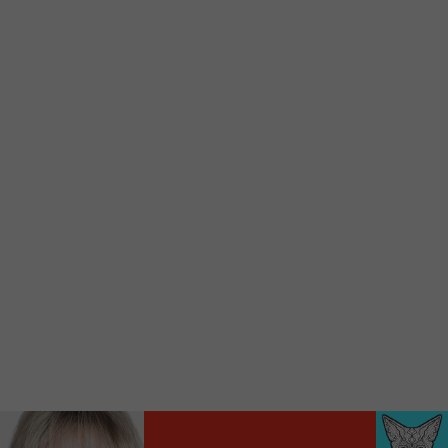
Voici la procédure ;)
À partir de votre téléphone, allez sur le site
internet de la Radio allumée au
www.fm1033.ca
Ensuite cliquez sur l’icône situé au bas de
votre écran
(celui qui représente un carré incluant une
flèche dirigé vers le haut)
Cliquez maintenant sur l’option Ajouter sur
l’écran d’accueil et vous verrez apparaître le
logo du FM 103,3
Faites Enregistrer en haut à droite.
Et voilà! Toutes les infos et l’écoute de votre radio
locale vous sont maintenant accessibles en un clic!
Audio
00:00
00:00