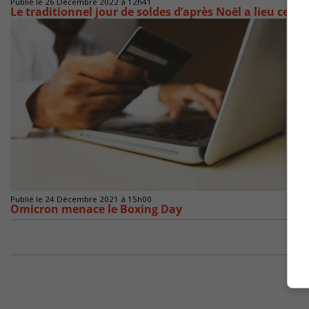
Publié le 26 Décembre 2022 à 12h41
Le traditionnel jour de soldes d’après Noël a lieu ce lu
Publié le 24 Décembre 2021 à 15h00
Omicron menace le Boxing Day