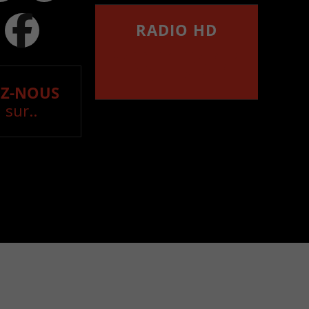
RADIO HD
••••••••••••••••••
Comment synthoniser la
fréquence HD dans
votre voiture
Z-NOUS
 sur..