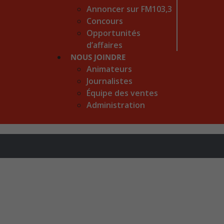
Annoncer sur FM103,3
Concours
Opportunités
d’affaires
NOUS JOINDRE
Animateurs
Journalistes
Équipe des ventes
Administration