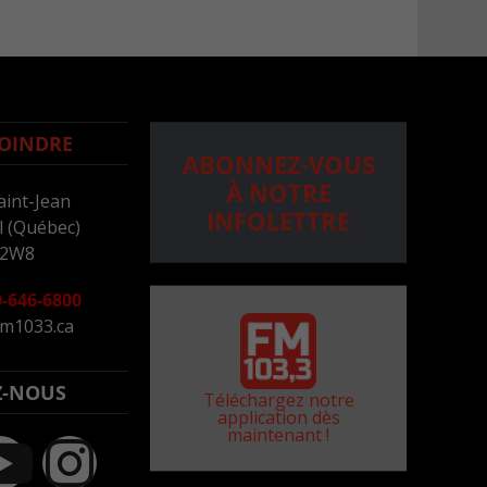
OINDRE
ABONNEZ-VOUS
À NOTRE
aint-Jean
INFOLETTRE
 (Québec)
 2W8
-646-6800
m1033.ca
Z-NOUS
Téléchargez notre
application dès
maintenant !