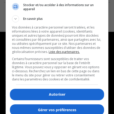
Stocker et/ou accéder à des informations sur un
appareil
En savoir plus
Vos données à caractère personnel seront traitées, et les
informations liées à votre appareil (cookies, identifiants
uniques et autres types de données) pourront être stockées
et consultées par 66 partenaires, ainsi que partagées avec lui,
ou utilisées spécifiquement par ce site. Nos partenaires et
nous-mêmes sommes susceptibles d'utiliser des données de
NOUVELLES
MUSIQUE
géolocalisation précises.
Liste des partenaires.
Certains fournisseurs sont susceptibles de traiter vos
données à caractère personnel sur la base de l'intérêt
- Affaires municipales
- Décompte franco
légitime. Vous pouvez vous y opposer en gérant vos options
ci-dessous. Recherchez un lien en bas de cette page ou dans
- Communauté / Social
- Joué récemment
le menu du site pour gérer ou retirer votre consentement
dans les paramètres des cookies et de confidentialité.
- Culture
BALADOS
- Économie
Autoriser
- Éducation
- Affaires
- Environnement
- Art de vivre
- Faits divers
Gérer vos préférences
- Bien-être