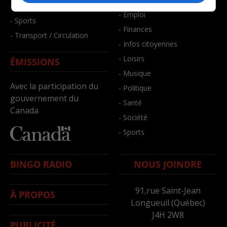
- Santé et bien-être
- Emploi
- Sports
- Finances
- Transport / Circulation
- Infos citoyennes
- Loisirs
ÉMISSIONS
- Musique
Avec la participation du
- Politique
gouvernement du
- Santé
Canada
- Société
- Sports
BINGO RADIO
NOUS JOINDRE
91,rue Saint-Jean
À PROPOS
Longueuil (Québec)
J4H 2W8
PUBLICITÉ