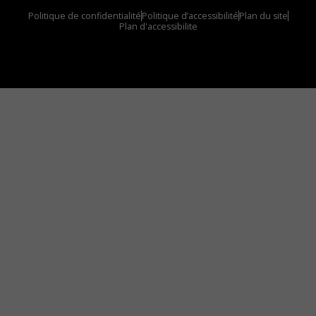
Politique de confidentialité
Politique d’accessibilité
Plan du site
Plan d'accessibilite
Comment installer notre vignette sur votre
appareil mobile