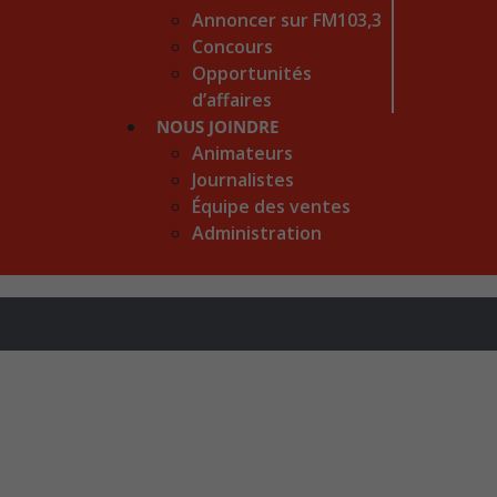
Annoncer sur FM103,3
Concours
Opportunités
d’affaires
NOUS JOINDRE
Animateurs
Journalistes
Équipe des ventes
Administration