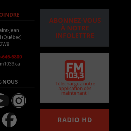
OINDRE
ABONNEZ-VOUS
À NOTRE
aint-Jean
INFOLETTRE
 (Québec)
 2W8
-646-6800
m1033.ca
Z-NOUS
Téléchargez notre
application dès
maintenant !
RADIO HD
••••••••••••••••••
Comment synthoniser la