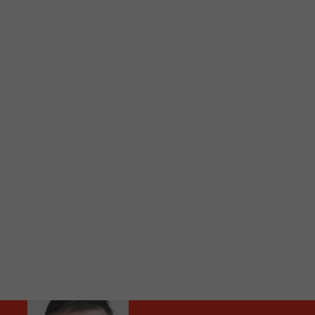
C
Vous avez envie d’écouter le FM 103,3 ou notre nouv
Ajoutez un signet FM 103,3 sur votre écran d’accueil
Voici la procédure ;)
À partir de votre téléphone, allez sur le site inte
Ensuite cliquez sur l’icône situé au bas de votre éc
(celui qui représente un carré incluant une flèche d
Cliquez maintenant sur l’option Ajouter sur l’écran
Faites Enregistrer en haut à droite.
Et voilà! Toutes les infos et l’écoute de votre radio loca
Audio