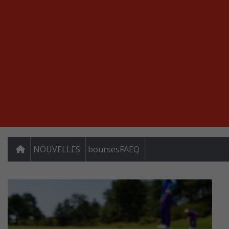
NOUVELLES
boursesFAEQ