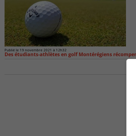
Publié le 19 novembre 2021 à 12h32
Des étudiants-athlètes en golf Montérégiens récompen