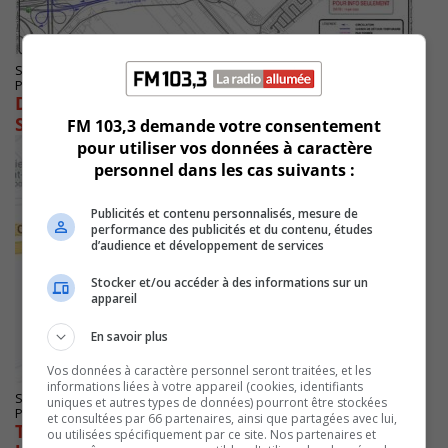
SAINT-BRUNO-DE-MONTARVILLE
Publié le 26 août 2022 à 12h00
Des travaux à venir près de la voie ferrée à
Saint-Bruno
FM 103,3 demande votre consentement
pour utiliser vos données à caractère
personnel dans les cas suivants :
Publicités et contenu personnalisés, mesure de
performance des publicités et du contenu, études
d’audience et développement de services
Stocker et/ou accéder à des informations sur un
appareil
En savoir plus
Vos données à caractère personnel seront traitées, et les
informations liées à votre appareil (cookies, identifiants
SAINT-BRUNO-DE-MONTARVILLE
uniques et autres types de données) pourront être stockées
Publié le 29 juin 2022 à 06h26
et consultées par 66 partenaires, ainsi que partagées avec lui,
Travaux d’urgence et fermeture de voies sur
ou utilisées spécifiquement par ce site. Nos partenaires et