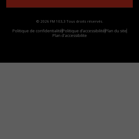
© 2026 FM 103,3 Tous droits réservés.
Politique de confidentialité
Politique d’accessibilité
Plan du site
Plan d'accessibilite
Comment installer notre vignette sur votre