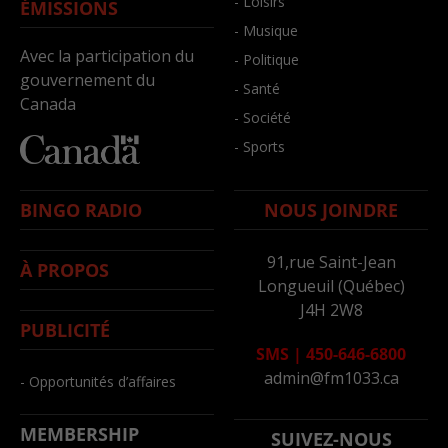
- Loisirs
ÉMISSIONS
- Musique
Avec la participation du
- Politique
gouvernement du
- Santé
Canada
- Société
- Sports
BINGO RADIO
NOUS JOINDRE
91,rue Saint-Jean
À PROPOS
Longueuil (Québec)
J4H 2W8
PUBLICITÉ
SMS
|
450-646-6800
admin@fm1033.ca
- Opportunités d’affaires
MEMBERSHIP
SUIVEZ-NOUS