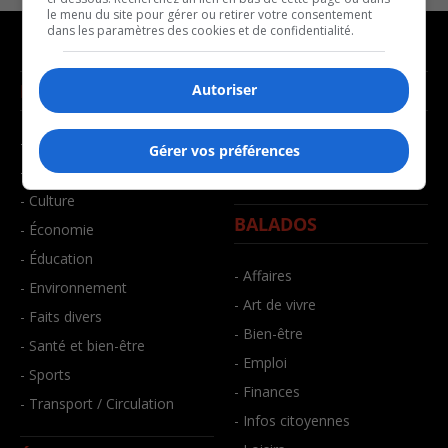
le menu du site pour gérer ou retirer votre consentement
dans les paramètres des cookies et de confidentialité.
NOUVELLES
MUSIQUE
Autoriser
- Affaires municipales
- Décompte franco
Gérer vos préférences
- Communauté / Social
- Joué récemment
- Culture
BALADOS
- Économie
- Éducation
- Affaires
- Environnement
- Art de vivre
- Faits divers
- Bien-être
- Santé et bien-être
- Emploi
- Sports
- Finances
- Transport / Circulation
- Infos citoyennes