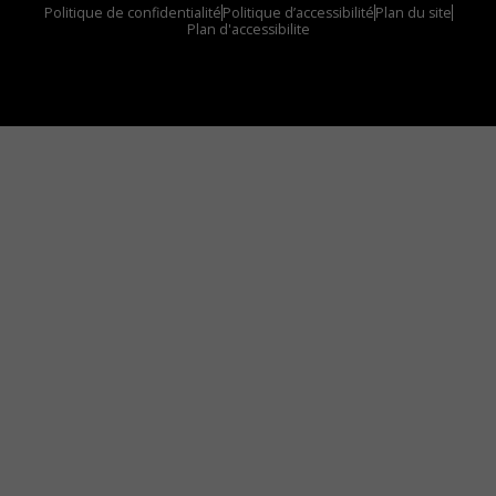
Politique de confidentialité
Politique d’accessibilité
Plan du site
Plan d'accessibilite
Comment installer notre vignette sur votre
appareil mobile
Vous avez envie d’écouter le FM 103,3 ou notre