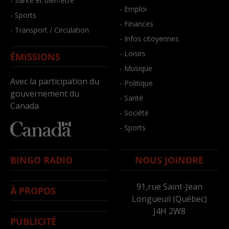
- Santé et bien-être
- Emploi
- Sports
- Finances
- Transport / Circulation
- Infos citoyennes
- Loisirs
ÉMISSIONS
- Musique
Avec la participation du
- Politique
gouvernement du
- Santé
Canada
- Société
- Sports
BINGO RADIO
NOUS JOINDRE
91,rue Saint-Jean
À PROPOS
Longueuil (Québec)
J4H 2W8
PUBLICITÉ