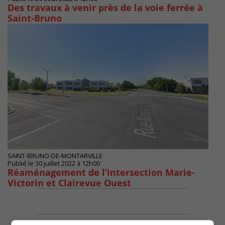
Des travaux à venir près de la voie ferrée à
Saint-Bruno
SAINT-BRUNO-DE-MONTARVILLE
Publié le 30 juillet 2022 à 12h00
Réaménagement de l’intersection Marie-
Victorin et Clairevue Ouest