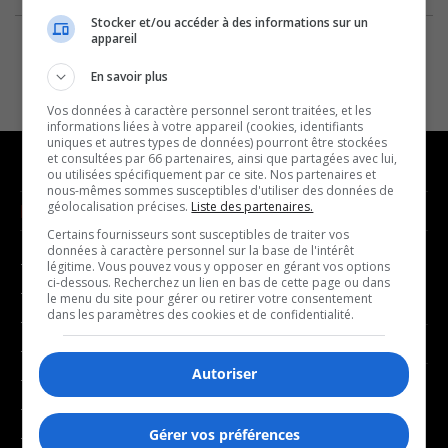
Stocker et/ou accéder à des informations sur un
appareil
En savoir plus
Vos données à caractère personnel seront traitées, et les
informations liées à votre appareil (cookies, identifiants
uniques et autres types de données) pourront être stockées
et consultées par 66 partenaires, ainsi que partagées avec lui,
ou utilisées spécifiquement par ce site. Nos partenaires et
nous-mêmes sommes susceptibles d'utiliser des données de
géolocalisation précises.
Liste des partenaires.
NOUVELLES
MUSIQUE
Certains fournisseurs sont susceptibles de traiter vos
données à caractère personnel sur la base de l'intérêt
- Affaires municipales
- Décompte franco
légitime. Vous pouvez vous y opposer en gérant vos options
ci-dessous. Recherchez un lien en bas de cette page ou dans
- Communauté / Social
- Joué récemment
le menu du site pour gérer ou retirer votre consentement
dans les paramètres des cookies et de confidentialité.
- Culture
BALADOS
- Économie
Autoriser
- Éducation
- Affaires
- Environnement
- Art de vivre
Gérer vos préférences
- Faits divers