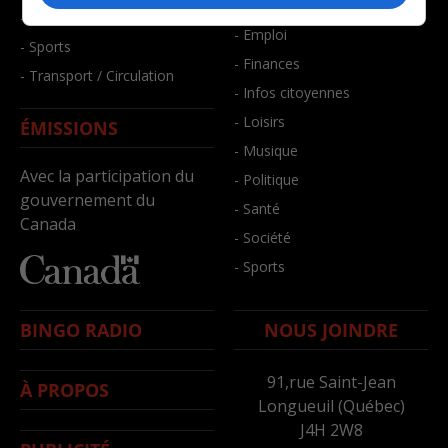
- Bien-être
- Santé et bien-être
- Emploi
- Sports
- Finances
- Transport / Circulation
- Infos citoyennes
- Loisirs
ÉMISSIONS
- Musique
Avec la participation du
- Politique
gouvernement du
- Santé
Canada
- Société
- Sports
BINGO RADIO
NOUS JOINDRE
91,rue Saint-Jean
À PROPOS
Longueuil (Québec)
J4H 2W8