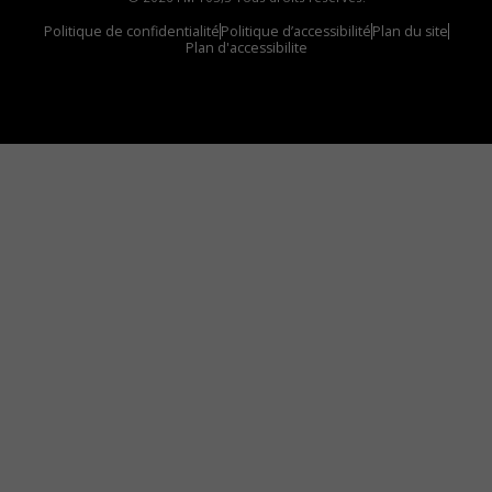
Politique de confidentialité
Politique d’accessibilité
Plan du site
Plan d'accessibilite
Comment installer notre vignette sur votre
appareil mobile