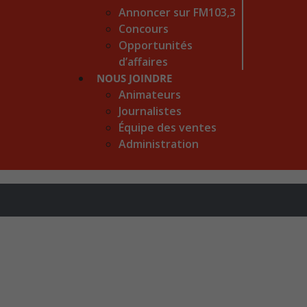
Annoncer sur FM103,3
Concours
Opportunités
d’affaires
NOUS JOINDRE
Animateurs
Journalistes
Équipe des ventes
Administration