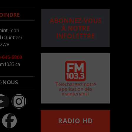
OINDRE
ABONNEZ-VOUS
À NOTRE
aint-Jean
INFOLETTRE
 (Québec)
 2W8
-646-6800
m1033.ca
Z-NOUS
Téléchargez notre
application dès
maintenant !
RADIO HD
••••••••••••••••••
Comment synthoniser la