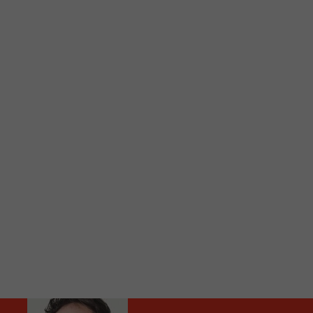
C
Vous avez envie d’écouter le FM 103,3 ou notre nouv
Ajoutez un signet FM 103,3 sur votre écran d’accueil
Voici la procédure ;)
À partir de votre téléphone, allez sur le site inte
Ensuite cliquez sur l’icône situé au bas de votre éc
(celui qui représente un carré incluant une flèche d
Cliquez maintenant sur l’option Ajouter sur l’écran
Faites Enregistrer en haut à droite.
Et voilà! Toutes les infos et l’écoute de votre radio loca
Audio