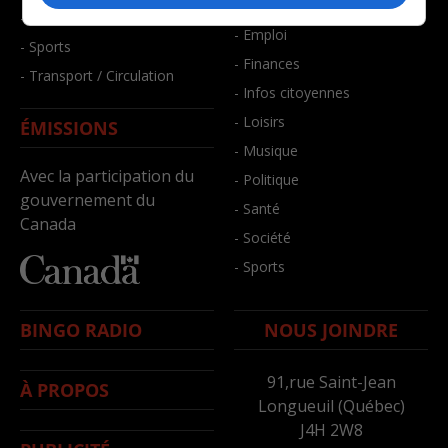
- Bien-être
- Santé et bien-être
- Emploi
- Sports
- Finances
- Transport / Circulation
- Infos citoyennes
- Loisirs
ÉMISSIONS
- Musique
Avec la participation du
- Politique
gouvernement du
- Santé
Canada
- Société
- Sports
BINGO RADIO
NOUS JOINDRE
91,rue Saint-Jean
À PROPOS
Longueuil (Québec)
J4H 2W8