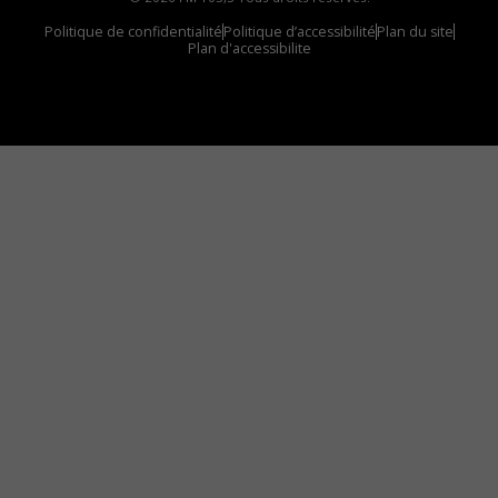
Politique de confidentialité
Politique d’accessibilité
Plan du site
Plan d'accessibilite
Comment installer notre vignette sur votre
appareil mobile