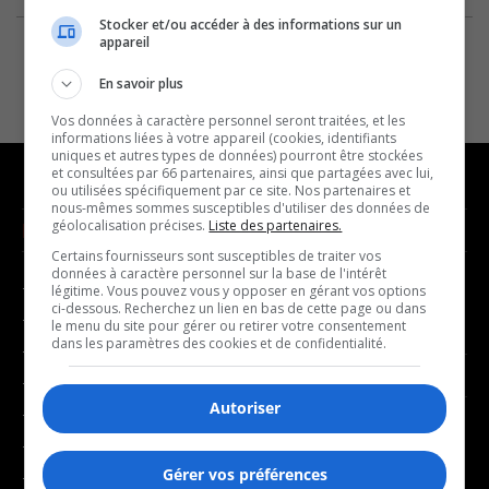
Stocker et/ou accéder à des informations sur un
appareil
En savoir plus
Vos données à caractère personnel seront traitées, et les
informations liées à votre appareil (cookies, identifiants
uniques et autres types de données) pourront être stockées
et consultées par 66 partenaires, ainsi que partagées avec lui,
ou utilisées spécifiquement par ce site. Nos partenaires et
nous-mêmes sommes susceptibles d'utiliser des données de
géolocalisation précises.
Liste des partenaires.
NOUVELLES
MUSIQUE
Certains fournisseurs sont susceptibles de traiter vos
données à caractère personnel sur la base de l'intérêt
- Affaires municipales
- Décompte franco
légitime. Vous pouvez vous y opposer en gérant vos options
ci-dessous. Recherchez un lien en bas de cette page ou dans
- Communauté / Social
- Joué récemment
le menu du site pour gérer ou retirer votre consentement
dans les paramètres des cookies et de confidentialité.
- Culture
BALADOS
- Économie
Autoriser
- Éducation
- Affaires
- Environnement
- Art de vivre
Gérer vos préférences
- Faits divers