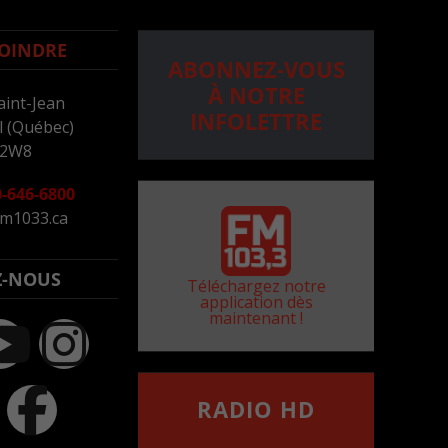
OINDRE
ABONNEZ-VOUS
À NOTRE
aint-Jean
INFOLETTRE
 (Québec)
 2W8
-646-6800
m1033.ca
Z-NOUS
Téléchargez notre
application dès
maintenant !
RADIO HD
••••••••••••••••••
Comment synthoniser la