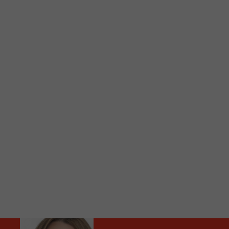
C
Vous avez envie d’écouter le FM 103,3 ou notre nouv
Ajoutez un signet FM 103,3 sur votre écran d’accueil
Voici la procédure ;)
À partir de votre téléphone, allez sur le site inte
Ensuite cliquez sur l’icône situé au bas de votre éc
(celui qui représente un carré incluant une flèche d
Cliquez maintenant sur l’option Ajouter sur l’écran
Faites Enregistrer en haut à droite.
Et voilà! Toutes les infos et l’écoute de votre radio loca
Audio