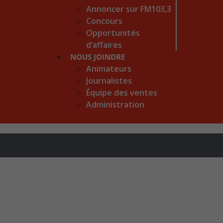
Annoncer sur FM103,3
Concours
Opportunités
d’affaires
NOUS JOINDRE
Animateurs
Journalistes
Équipe des ventes
Administration