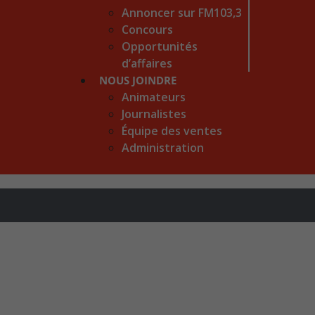
Annoncer sur FM103,3
Concours
Opportunités
d’affaires
NOUS JOINDRE
Animateurs
Journalistes
Équipe des ventes
Administration