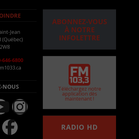
OINDRE
ABONNEZ-VOUS
À NOTRE
aint-Jean
INFOLETTRE
 (Québec)
 2W8
-646-6800
m1033.ca
Z-NOUS
Téléchargez notre
application dès
maintenant !
RADIO HD
••••••••••••••••••
Comment synthoniser la