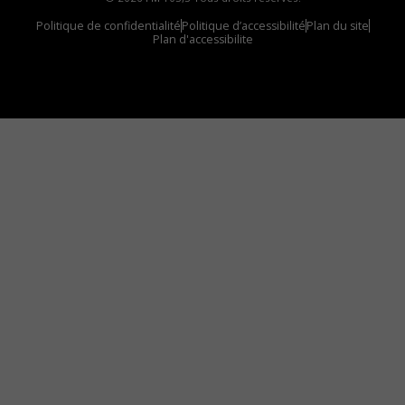
Politique de confidentialité
Politique d’accessibilité
Plan du site
Plan d'accessibilite
Comment installer notre vignette sur votre
appareil mobile