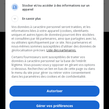
Stocker et/ou accéder à des informations sur un
appareil
En savoir plus
Vos données à caractère personnel seront traitées, et les
informations liées à votre appareil (cookies, identifiants
uniques et autres types de données) pourront être stockées
et consultées par 66 partenaires, ainsi que partagées avec lui,
ou utilisées spécifiquement par ce site. Nos partenaires et
nous-mêmes sommes susceptibles d'utiliser des données de
géolocalisation précises.
Liste des partenaires.
NOUVELLES
MUSIQUE
Certains fournisseurs sont susceptibles de traiter vos
données à caractère personnel sur la base de l'intérêt
- Affaires municipales
- Décompte franco
légitime. Vous pouvez vous y opposer en gérant vos options
ci-dessous. Recherchez un lien en bas de cette page ou dans
- Communauté / Social
- Joué récemment
le menu du site pour gérer ou retirer votre consentement
dans les paramètres des cookies et de confidentialité.
- Culture
BALADOS
- Économie
Autoriser
- Éducation
- Affaires
- Environnement
- Art de vivre
Gérer vos préférences
- Faits divers