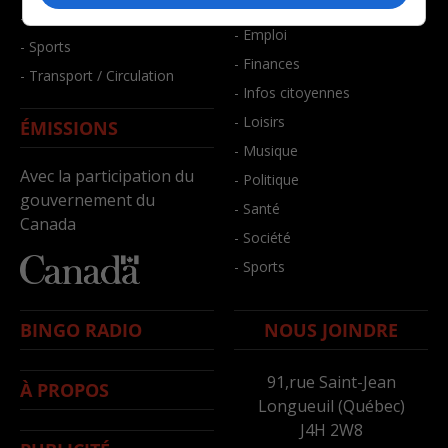
- Bien-être
- Santé et bien-être
- Emploi
- Sports
- Finances
- Transport / Circulation
- Infos citoyennes
- Loisirs
ÉMISSIONS
- Musique
Avec la participation du
- Politique
gouvernement du
- Santé
Canada
- Société
- Sports
BINGO RADIO
NOUS JOINDRE
91,rue Saint-Jean
À PROPOS
Longueuil (Québec)
J4H 2W8