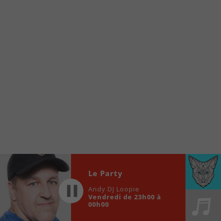
www.fm1033.ca
Ensuite cliquez sur l’icône situé au bas de
votre écran
(celui qui représente un carré incluant une
flèche dirigé vers le haut)
Cliquez maintenant sur l’option Ajouter sur
l’écran d’accueil et vous verrez apparaître le
logo du FM 103,3
Faites Enregistrer en haut à droite.
Et voilà! Toutes les infos et l’écoute de votre radio
locale vous sont maintenant accessibles en un clic!
Audio
00:00
00:00
Le Party
Player
Andy DJ Loopie
Vendredi de 23h00 à
00h00