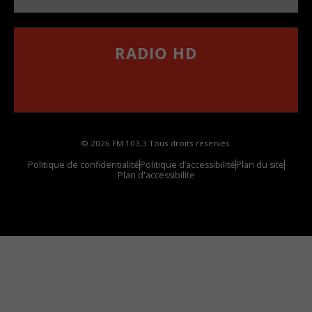
RADIO HD
••••••••••••••••••
Comment synthoniser la fréquence HD dans
votre voiture
© 2026 FM 103,3 Tous droits réservés.
Politique de confidentialité
Politique d’accessibilité
Plan du site
Plan d'accessibilite