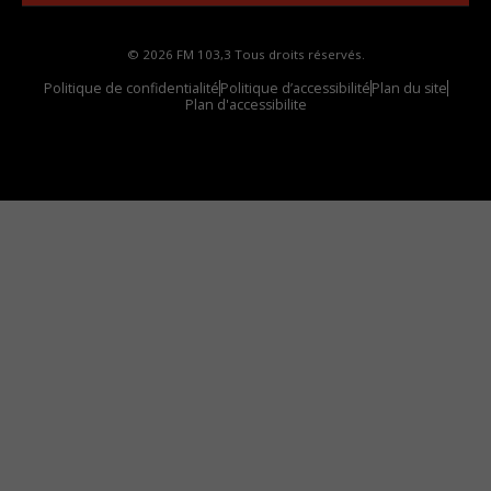
© 2026 FM 103,3 Tous droits réservés.
Politique de confidentialité
Politique d’accessibilité
Plan du site
Plan d'accessibilite
Comment installer notre vignette sur votre
appareil mobile