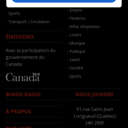
- Bien-être
- Santé et bien-être
- Emploi
- Sports
- Finances
- Transport / Circulation
- Infos citoyennes
- Loisirs
ÉMISSIONS
- Musique
Avec la participation du
- Politique
gouvernement du
- Santé
Canada
- Société
- Sports
BINGO RADIO
NOUS JOINDRE
91,rue Saint-Jean
À PROPOS
Longueuil (Québec)
J4H 2W8