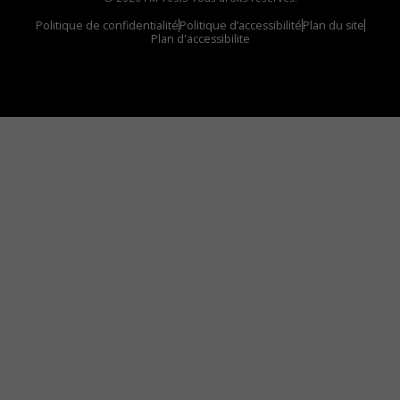
Politique de confidentialité
Politique d’accessibilité
Plan du site
Plan d'accessibilite
Comment installer notre vignette sur votre
appareil mobile