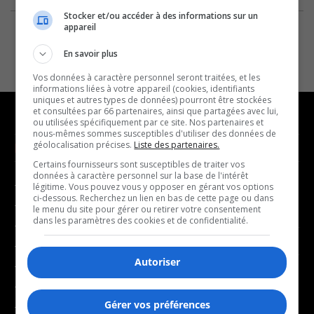
Stocker et/ou accéder à des informations sur un
appareil
En savoir plus
Vos données à caractère personnel seront traitées, et les
informations liées à votre appareil (cookies, identifiants
uniques et autres types de données) pourront être stockées
et consultées par 66 partenaires, ainsi que partagées avec lui,
ou utilisées spécifiquement par ce site. Nos partenaires et
nous-mêmes sommes susceptibles d'utiliser des données de
géolocalisation précises.
Liste des partenaires.
NOUVELLES
MUSIQUE
Certains fournisseurs sont susceptibles de traiter vos
données à caractère personnel sur la base de l'intérêt
- Affaires municipales
- Décompte franco
légitime. Vous pouvez vous y opposer en gérant vos options
ci-dessous. Recherchez un lien en bas de cette page ou dans
- Communauté / Social
- Joué récemment
le menu du site pour gérer ou retirer votre consentement
dans les paramètres des cookies et de confidentialité.
- Culture
BALADOS
- Économie
Autoriser
- Éducation
- Affaires
- Environnement
- Art de vivre
Gérer vos préférences
- Faits divers