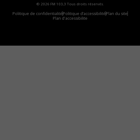
© 2026 FM 103,3 Tous droits réservés.
Politique de confidentialité
Politique d’accessibilité
Plan du site
Plan d'accessibilite
Comment installer notre vignette sur votre
appareil mobile