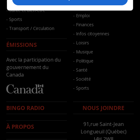
- Faits divers
- Bien-être
- Santé et bien-être
- Emploi
- Sports
- Finances
- Transport / Circulation
- Infos citoyennes
- Loisirs
ÉMISSIONS
- Musique
Avec la participation du
- Politique
gouvernement du
- Santé
Canada
- Société
- Sports
BINGO RADIO
NOUS JOINDRE
91,rue Saint-Jean
À PROPOS
Longueuil (Québec)
J4H 2W8