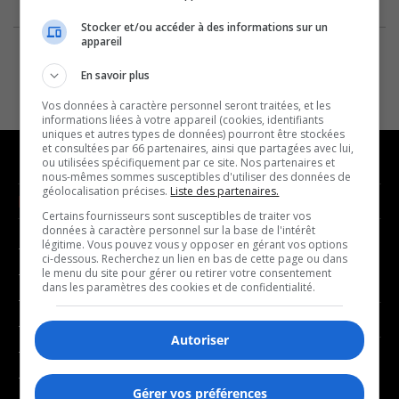
Stocker et/ou accéder à des informations sur un
appareil
En savoir plus
Vos données à caractère personnel seront traitées, et les
informations liées à votre appareil (cookies, identifiants
uniques et autres types de données) pourront être stockées
et consultées par 66 partenaires, ainsi que partagées avec lui,
ou utilisées spécifiquement par ce site. Nos partenaires et
nous-mêmes sommes susceptibles d'utiliser des données de
géolocalisation précises.
Liste des partenaires.
NOUVELLES
MUSIQUE
Certains fournisseurs sont susceptibles de traiter vos
données à caractère personnel sur la base de l'intérêt
légitime. Vous pouvez vous y opposer en gérant vos options
- Affaires municipales
- Décompte franco
ci-dessous. Recherchez un lien en bas de cette page ou dans
- Communauté / Social
- Joué récemment
le menu du site pour gérer ou retirer votre consentement
dans les paramètres des cookies et de confidentialité.
- Culture
BALADOS
- Économie
Autoriser
- Éducation
- Affaires
- Environnement
- Art de vivre
Gérer vos préférences