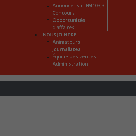
Annoncer sur FM103,3
Concours
Opportunités
d’affaires
NOUS JOINDRE
Animateurs
Journalistes
Équipe des ventes
Administration