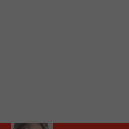
C
Vous avez envie d’écouter le FM 103,3 ou notre nouv
Ajoutez un signet FM 103,3 sur votre écran d’accueil
Voici la procédure ;)
À partir de votre téléphone, allez sur le site inte
Ensuite cliquez sur l’icône situé au bas de votre éc
(celui qui représente un carré incluant une flèche d
Cliquez maintenant sur l’option Ajouter sur l’écran
Faites Enregistrer en haut à droite.
Et voilà! Toutes les infos et l’écoute de votre radio loca
Audio