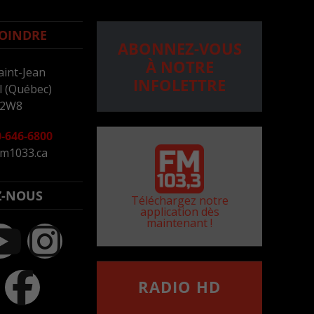
OINDRE
ABONNEZ-VOUS
À NOTRE
aint-Jean
INFOLETTRE
 (Québec)
 2W8
-646-6800
m1033.ca
Z-NOUS
Téléchargez notre
application dès
maintenant !
RADIO HD
••••••••••••••••••
Comment synthoniser la