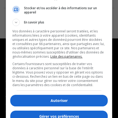
Stocker et/ou accéder à des informations sur un
appareil
En savoir plus
Vos données à caractère personnel seront traitées, et les
informations liées à votre appareil (cookies, identifiants
uniques et autres types de données) pourront être stockées
et consultées par 66 partenaires, ainsi que partagées avec lui,
ou utilisées spécifiquement par ce site. Nos partenaires et
nous-mêmes sommes susceptibles d'utiliser des données de
géolocalisation précises.
Liste des partenaires.
NOUVELLES
MUSIQUE
Certains fournisseurs sont susceptibles de traiter vos
données à caractère personnel sur la base de l'intérêt
légitime. Vous pouvez vous y opposer en gérant vos options
- Affaires municipales
- Décompte franco
ci-dessous. Recherchez un lien en bas de cette page ou dans
- Communauté / Social
- Joué récemment
le menu du site pour gérer ou retirer votre consentement
dans les paramètres des cookies et de confidentialité.
- Culture
BALADOS
- Économie
Autoriser
- Éducation
- Affaires
- Environnement
- Art de vivre
Gérer vos préférences