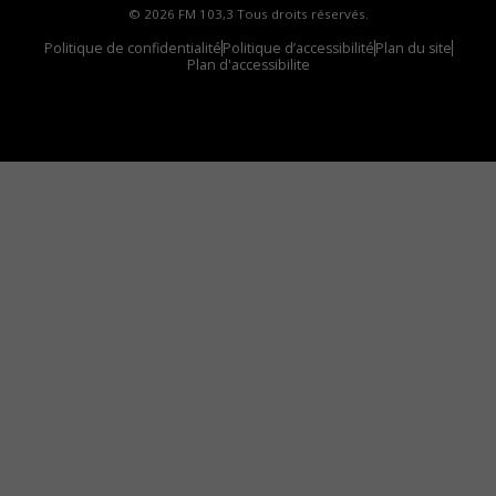
© 2026 FM 103,3 Tous droits réservés.
Politique de confidentialité
Politique d’accessibilité
Plan du site
Plan d'accessibilite
Comment installer notre vignette sur votre
appareil mobile