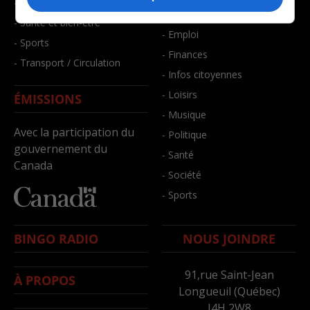
- Faits divers
- Bien-être
- Santé et bien-être
- Emploi
- Sports
- Finances
- Transport / Circulation
- Infos citoyennes
- Loisirs
ÉMISSIONS
- Musique
Avec la participation du
- Politique
gouvernement du
- Santé
Canada
- Société
- Sports
BINGO RADIO
NOUS JOINDRE
91,rue Saint-Jean
À PROPOS
Longueuil (Québec)
J4H 2W8