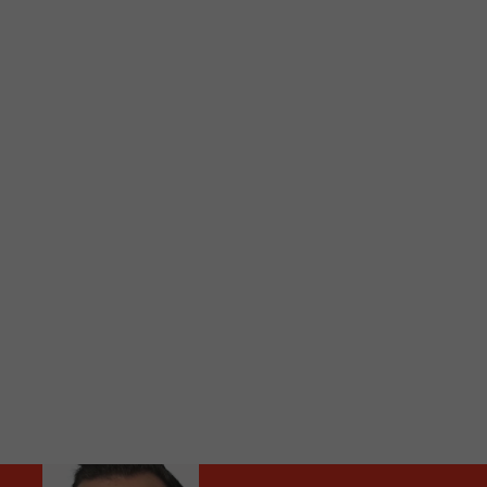
C
Vous avez envie d’écouter le FM 103,3 ou notre nouv
Ajoutez un signet FM 103,3 sur votre écran d’accueil
Voici la procédure ;)
À partir de votre téléphone, allez sur le site inte
Ensuite cliquez sur l’icône situé au bas de votre éc
(celui qui représente un carré incluant une flèche d
Cliquez maintenant sur l’option Ajouter sur l’écran
Faites Enregistrer en haut à droite.
Et voilà! Toutes les infos et l’écoute de votre radio loca
Audio