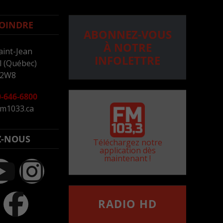
OINDRE
ABONNEZ-VOUS
À NOTRE
aint-Jean
INFOLETTRE
 (Québec)
 2W8
-646-6800
m1033.ca
Z-NOUS
Téléchargez notre
application dès
maintenant !
RADIO HD
••••••••••••••••••
Comment synthoniser la