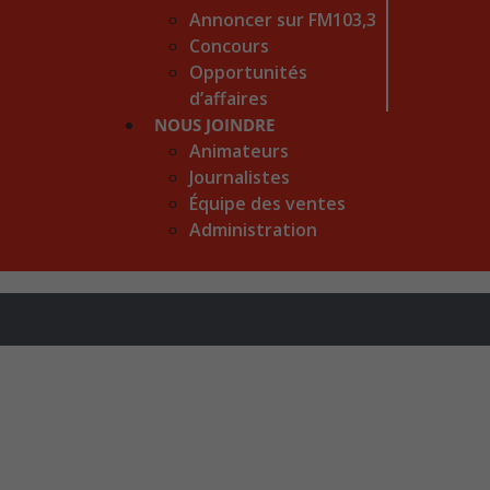
Annoncer sur FM103,3
Concours
Opportunités
d’affaires
NOUS JOINDRE
Animateurs
Journalistes
Équipe des ventes
Administration