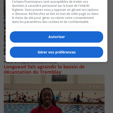
Certains fournisseurs sont susceptibles de traiter vos
données à caractère personnel sur la base de l'intérêt
légitime. Vous pouvez vous y opposer en gérant vos options
ci-dessous. Recherchez un lien en bas de cette page ou dans
le menu du site pour gérer ou retirer votre consentement
dans les paramètres des cookies et de confidentialité.
Autoriser
Gérer vos préférences
LONGUEUIL
Publié le 3 septembre 2024 à 13h00
Longueuil fait agrandir le bassin de
décantation du Tremblay