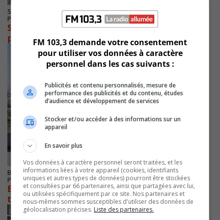
SAINT-BRUNO-DE-MONTARVILLE
Publié le 4 novembre 2024 à 12h00
Saint-Bruno accepte le PIIA de la phase 7 du
projet Saint-Bruno-sur-le-lac
FM 103,3 demande votre consentement
pour utiliser vos données à caractère
personnel dans les cas suivants :
Publicités et contenu personnalisés, mesure de
performance des publicités et du contenu, études
d’audience et développement de services
Stocker et/ou accéder à des informations sur un
appareil
En savoir plus
Vos données à caractère personnel seront traitées, et les
informations liées à votre appareil (cookies, identifiants
BOUCHERVILLE
uniques et autres types de données) pourront être stockées
Publié le 12 septembre 2024 à 15h30
et consultées par 66 partenaires, ainsi que partagées avec lui,
Boucherville injecte près de 200 000$ pour la
ou utilisées spécifiquement par ce site. Nos partenaires et
toiture du Centre Francine-Gadbois
nous-mêmes sommes susceptibles d'utiliser des données de
géolocalisation précises.
Liste des partenaires.