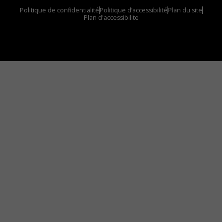
Politique de confidentialité
Politique d’accessibilité
Plan du site
Plan d'accessibilite
Comment installer notre vignette sur votre
appareil mobile