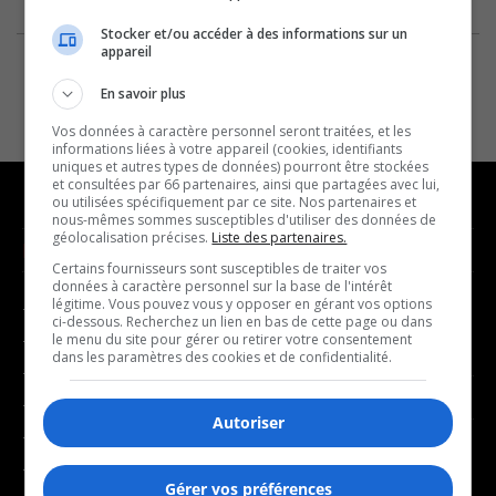
Stocker et/ou accéder à des informations sur un
appareil
En savoir plus
Vos données à caractère personnel seront traitées, et les
informations liées à votre appareil (cookies, identifiants
uniques et autres types de données) pourront être stockées
et consultées par 66 partenaires, ainsi que partagées avec lui,
ou utilisées spécifiquement par ce site. Nos partenaires et
nous-mêmes sommes susceptibles d'utiliser des données de
géolocalisation précises.
Liste des partenaires.
NOUVELLES
MUSIQUE
Certains fournisseurs sont susceptibles de traiter vos
données à caractère personnel sur la base de l'intérêt
légitime. Vous pouvez vous y opposer en gérant vos options
- Affaires municipales
- Décompte franco
ci-dessous. Recherchez un lien en bas de cette page ou dans
- Communauté / Social
- Joué récemment
le menu du site pour gérer ou retirer votre consentement
dans les paramètres des cookies et de confidentialité.
- Culture
BALADOS
- Économie
Autoriser
- Éducation
- Affaires
- Environnement
- Art de vivre
Gérer vos préférences