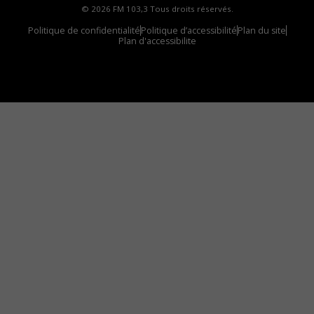
© 2026 FM 103,3 Tous droits réservés.
Politique de confidentialité
Politique d’accessibilité
Plan du site
Plan d'accessibilite
Comment installer notre vignette sur votre
appareil mobile