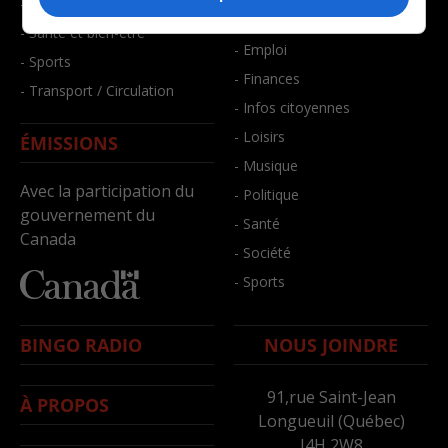
- Faits divers
- Bien-être
- Santé et bien-être
- Emploi
- Sports
- Finances
- Transport / Circulation
- Infos citoyennes
- Loisirs
ÉMISSIONS
- Musique
Avec la participation du
- Politique
gouvernement du
- Santé
Canada
- Société
- Sports
BINGO RADIO
NOUS JOINDRE
91,rue Saint-Jean
À PROPOS
Longueuil (Québec)
J4H 2W8