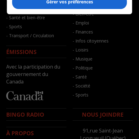
Gérer vos préférences
- Art de vivre
- Faits divers
- Bien-être
- Santé et bien-être
- Emploi
- Sports
- Finances
- Transport / Circulation
- Infos citoyennes
- Loisirs
ÉMISSIONS
- Musique
Avec la participation du
- Politique
gouvernement du
- Santé
Canada
- Société
- Sports
BINGO RADIO
NOUS JOINDRE
91,rue Saint-Jean
À PROPOS
Longueuil (Québec)