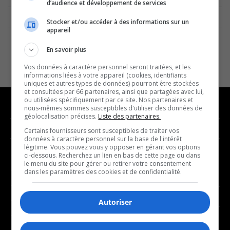
d’audience et développement de services
Stocker et/ou accéder à des informations sur un
appareil
En savoir plus
Vos données à caractère personnel seront traitées, et les
informations liées à votre appareil (cookies, identifiants
uniques et autres types de données) pourront être stockées
et consultées par 66 partenaires, ainsi que partagées avec lui,
ou utilisées spécifiquement par ce site. Nos partenaires et
nous-mêmes sommes susceptibles d'utiliser des données de
géolocalisation précises.
Liste des partenaires.
NOUVELLES
MUSIQUE
Certains fournisseurs sont susceptibles de traiter vos
données à caractère personnel sur la base de l'intérêt
légitime. Vous pouvez vous y opposer en gérant vos options
- Affaires municipales
- Décompte franco
ci-dessous. Recherchez un lien en bas de cette page ou dans
le menu du site pour gérer ou retirer votre consentement
- Communauté / Social
- Joué récemment
dans les paramètres des cookies et de confidentialité.
- Culture
BALADOS
- Économie
Autoriser
- Éducation
- Affaires
- Environnement