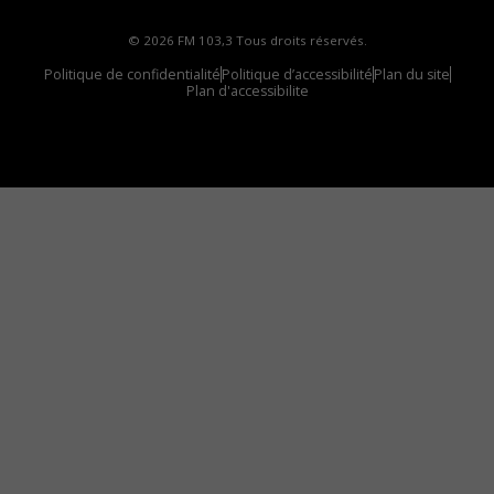
© 2026 FM 103,3 Tous droits réservés.
Politique de confidentialité
Politique d’accessibilité
Plan du site
Plan d'accessibilite
Comment installer notre vignette sur votre
appareil mobile