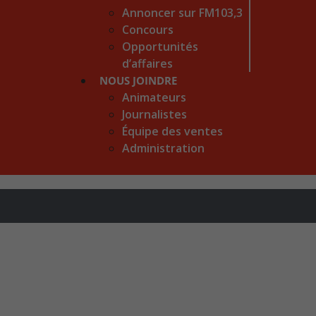
Annoncer sur FM103,3
Concours
Opportunités
d’affaires
NOUS JOINDRE
Animateurs
Journalistes
Équipe des ventes
Administration