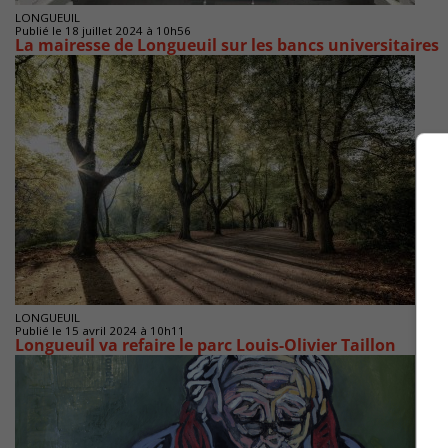
LONGUEUIL
Publié le 18 juillet 2024 à 10h56
La mairesse de Longueuil sur les bancs universitaires
LONGUEUIL
Publié le 15 avril 2024 à 10h11
Longueuil va refaire le parc Louis-Olivier Taillon