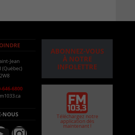
OINDRE
ABONNEZ-VOUS
À NOTRE
aint-Jean
INFOLETTRE
 (Québec)
 2W8
-646-6800
m1033.ca
Z-NOUS
Téléchargez notre
application dès
maintenant !