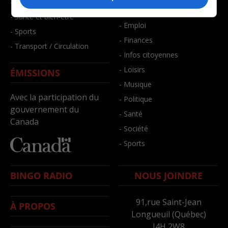
- Faits divers
- Bien-être
- Santé et bien-être
- Emploi
- Sports
- Finances
- Transport / Circulation
- Infos citoyennes
- Loisirs
ÉMISSIONS
- Musique
Avec la participation du
- Politique
gouvernement du
- Santé
Canada
- Société
- Sports
BINGO RADIO
NOUS JOINDRE
91,rue Saint-Jean
À PROPOS
Longueuil (Québec)
J4H 2W8