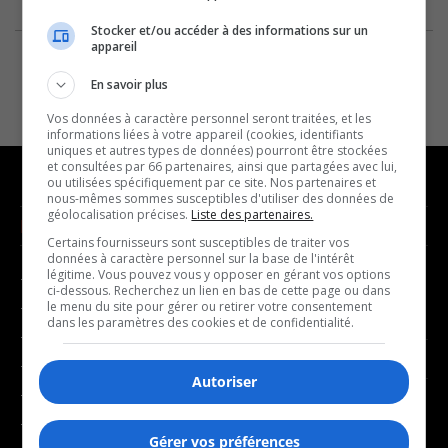
Stocker et/ou accéder à des informations sur un
appareil
En savoir plus
Vos données à caractère personnel seront traitées, et les
informations liées à votre appareil (cookies, identifiants
uniques et autres types de données) pourront être stockées
et consultées par 66 partenaires, ainsi que partagées avec lui,
ou utilisées spécifiquement par ce site. Nos partenaires et
nous-mêmes sommes susceptibles d'utiliser des données de
géolocalisation précises.
Liste des partenaires.
NOUVELLES
MUSIQUE
Certains fournisseurs sont susceptibles de traiter vos
données à caractère personnel sur la base de l'intérêt
légitime. Vous pouvez vous y opposer en gérant vos options
- Affaires municipales
- Décompte franco
ci-dessous. Recherchez un lien en bas de cette page ou dans
- Communauté / Social
- Joué récemment
le menu du site pour gérer ou retirer votre consentement
dans les paramètres des cookies et de confidentialité.
- Culture
BALADOS
- Économie
Autoriser
- Éducation
- Affaires
- Environnement
- Art de vivre
Gérer vos préférences