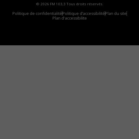
© 2026 FM 103,3 Tous droits réservés.
Politique de confidentialité
Politique d’accessibilité
Plan du site
Plan d'accessibilite
Comment installer notre vignette sur votre
appareil mobile