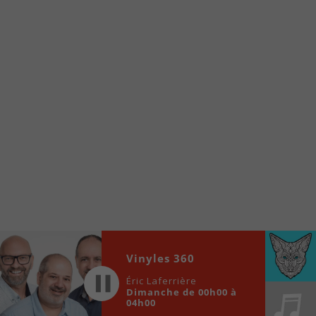
internet de la Radio allumée au
www.fm1033.ca
Ensuite cliquez sur l’icône situé au bas de
votre écran
(celui qui représente un carré incluant une
flèche dirigé vers le haut)
Cliquez maintenant sur l’option Ajouter sur
l’écran d’accueil et vous verrez apparaître le
logo du FM 103,3
Faites Enregistrer en haut à droite.
Et voilà! Toutes les infos et l’écoute de votre radio
locale vous sont maintenant accessibles en un clic!
Audio
00:00
00:00
Vinyles 360
Player
Éric Laferrière
Dimanche de 00h00 à
04h00