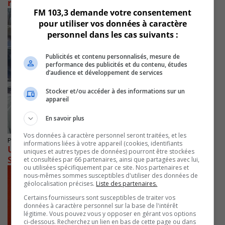
recherché – RETROUVÉ
FM 103,3 demande votre consentement
pour utiliser vos données à caractère
personnel dans les cas suivants :
Publicités et contenu personnalisés, mesure de
performance des publicités et du contenu, études
d’audience et développement de services
Stocker et/ou accéder à des informations sur un
appareil
En savoir plus
Vos données à caractère personnel seront traitées, et les
Publié le 6 juin 2023 à 15h00
informations liées à votre appareil (cookies, identifiants
Un suspect de meurtre recherché à Mont-
uniques et autres types de données) pourront être stockées
Saint-Hilaire
et consultées par 66 partenaires, ainsi que partagées avec lui,
ou utilisées spécifiquement par ce site. Nos partenaires et
nous-mêmes sommes susceptibles d'utiliser des données de
géolocalisation précises.
Liste des partenaires.
Certains fournisseurs sont susceptibles de traiter vos
données à caractère personnel sur la base de l'intérêt
légitime. Vous pouvez vous y opposer en gérant vos options
ci-dessous. Recherchez un lien en bas de cette page ou dans