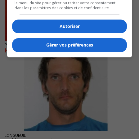
le menu du site pour gérer ou retirer votre consentement
dans les paramètres des cookies et de confidentialité.
Autoriser
Gérer vos préférences
Publié le 22 mai 2023 à 09h25
Homme recherché par la police de Longueuil
LONGUEUIL