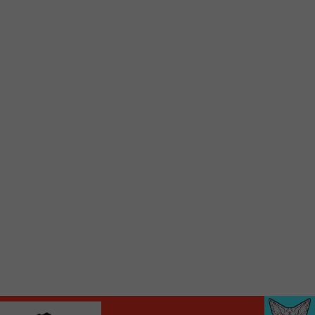
Voici la procédure ;)
À partir de votre téléphone, allez sur le site
internet de la Radio allumée au
www.fm1033.ca
Ensuite cliquez sur l’icône situé au bas de
votre écran
(celui qui représente un carré incluant une
flèche dirigé vers le haut)
Cliquez maintenant sur l’option Ajouter sur
l’écran d’accueil et vous verrez apparaître le
logo du FM 103,3
Faites Enregistrer en haut à droite.
Et voilà! Toutes les infos et l’écoute de votre radio
locale vous sont maintenant accessibles en un clic!
Audio
00:00
00:00