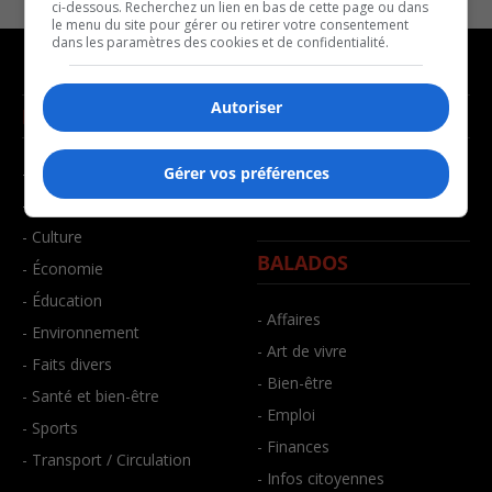
ci-dessous. Recherchez un lien en bas de cette page ou dans
le menu du site pour gérer ou retirer votre consentement
dans les paramètres des cookies et de confidentialité.
Autoriser
NOUVELLES
MUSIQUE
- Affaires municipales
- Décompte franco
Gérer vos préférences
- Communauté / Social
- Joué récemment
- Culture
BALADOS
- Économie
- Éducation
- Affaires
- Environnement
- Art de vivre
- Faits divers
- Bien-être
- Santé et bien-être
- Emploi
- Sports
- Finances
- Transport / Circulation
- Infos citoyennes