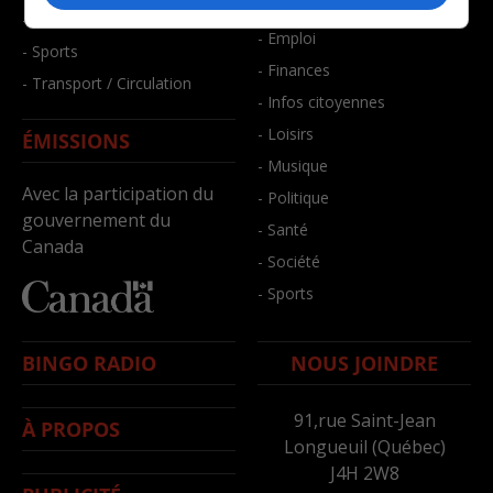
- Bien-être
- Santé et bien-être
- Emploi
- Sports
- Finances
- Transport / Circulation
- Infos citoyennes
- Loisirs
ÉMISSIONS
- Musique
Avec la participation du
- Politique
gouvernement du
- Santé
Canada
- Société
- Sports
BINGO RADIO
NOUS JOINDRE
91,rue Saint-Jean
À PROPOS
Longueuil (Québec)
J4H 2W8