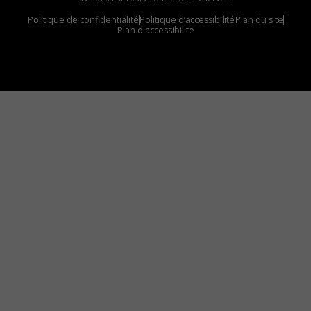
Politique de confidentialité
Politique d’accessibilité
Plan du site
Plan d'accessibilite
Comment installer notre vignette sur votre
appareil mobile