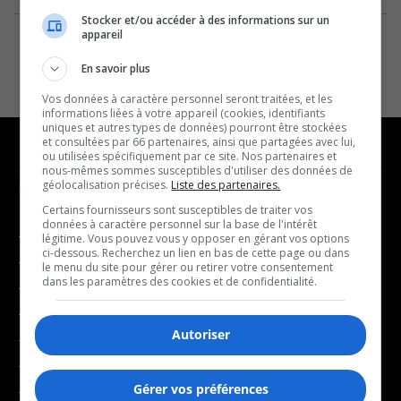
Stocker et/ou accéder à des informations sur un
appareil
En savoir plus
Vos données à caractère personnel seront traitées, et les
informations liées à votre appareil (cookies, identifiants
uniques et autres types de données) pourront être stockées
et consultées par 66 partenaires, ainsi que partagées avec lui,
ou utilisées spécifiquement par ce site. Nos partenaires et
nous-mêmes sommes susceptibles d'utiliser des données de
géolocalisation précises.
Liste des partenaires.
NOUVELLES
MUSIQUE
Certains fournisseurs sont susceptibles de traiter vos
données à caractère personnel sur la base de l'intérêt
- Affaires municipales
- Décompte franco
légitime. Vous pouvez vous y opposer en gérant vos options
ci-dessous. Recherchez un lien en bas de cette page ou dans
- Communauté / Social
- Joué récemment
le menu du site pour gérer ou retirer votre consentement
dans les paramètres des cookies et de confidentialité.
- Culture
BALADOS
- Économie
Autoriser
- Éducation
- Affaires
- Environnement
- Art de vivre
Gérer vos préférences
- Faits divers