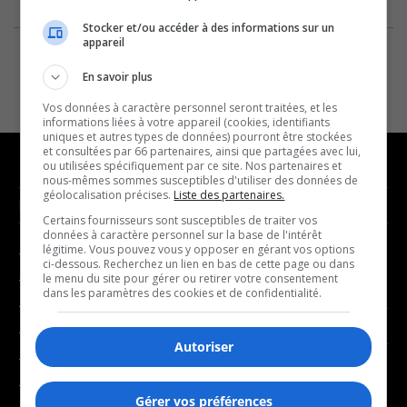
Stocker et/ou accéder à des informations sur un
appareil
En savoir plus
Vos données à caractère personnel seront traitées, et les
informations liées à votre appareil (cookies, identifiants
uniques et autres types de données) pourront être stockées
et consultées par 66 partenaires, ainsi que partagées avec lui,
ou utilisées spécifiquement par ce site. Nos partenaires et
nous-mêmes sommes susceptibles d'utiliser des données de
géolocalisation précises.
Liste des partenaires.
NOUVELLES
MUSIQUE
Certains fournisseurs sont susceptibles de traiter vos
données à caractère personnel sur la base de l'intérêt
légitime. Vous pouvez vous y opposer en gérant vos options
- Affaires municipales
- Décompte franco
ci-dessous. Recherchez un lien en bas de cette page ou dans
- Communauté / Social
- Joué récemment
le menu du site pour gérer ou retirer votre consentement
dans les paramètres des cookies et de confidentialité.
- Culture
BALADOS
- Économie
Autoriser
- Éducation
- Affaires
- Environnement
- Art de vivre
Gérer vos préférences