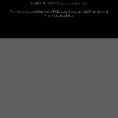
© 2026 FM 103,3 Tous droits réservés.
Politique de confidentialité
Politique d’accessibilité
Plan du site
Plan d'accessibilite
Comment installer notre vignette sur votre
appareil mobile