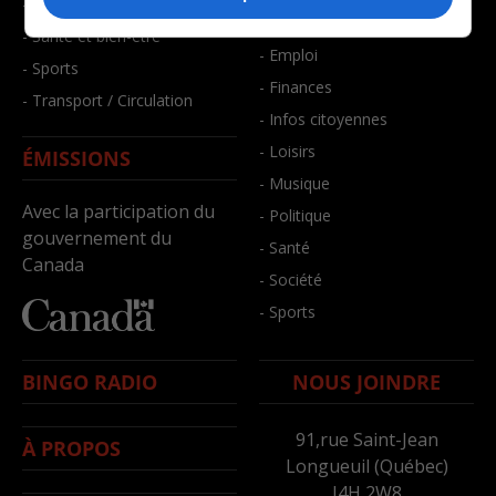
- Faits divers
- Bien-être
- Santé et bien-être
- Emploi
- Sports
- Finances
- Transport / Circulation
- Infos citoyennes
- Loisirs
ÉMISSIONS
- Musique
Avec la participation du
- Politique
gouvernement du
- Santé
Canada
- Société
- Sports
BINGO RADIO
NOUS JOINDRE
91,rue Saint-Jean
À PROPOS
Longueuil (Québec)
J4H 2W8