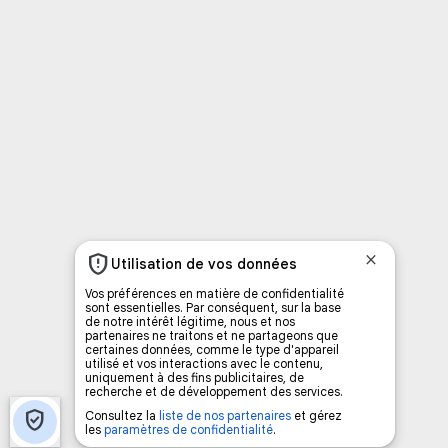
Ajoutez un signet FM 103,3 sur votre écran
d’accueil rapidement.
Voici la procédure ;)
À partir de votre téléphone, allez sur le site
internet de la Radio allumée au
www.fm1033.ca
Ensuite cliquez sur l’icône situé au bas de
votre écran
(celui qui représente un carré incluant une
flèche dirigé vers le haut)
Cliquez maintenant sur l’option Ajouter sur
l’écran d’accueil et vous verrez apparaître le
logo du FM 103,3
Faites Enregistrer en haut à droite.
Et voilà! Toutes les infos et l’écoute de votre radio
locale vous sont maintenant accessibles en un clic!