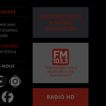
OINDRE
ABONNEZ-VOUS
À NOTRE
aint-Jean
INFOLETTRE
 (Québec)
 2W8
-646-6800
m1033.ca
Z-NOUS
Téléchargez notre
application dès
maintenant !
RADIO HD
••••••••••••••••••
Comment synthoniser la