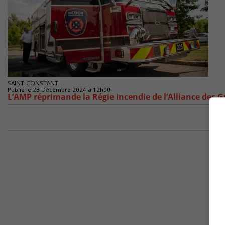
SAINT-CONSTANT
Publié le 23 Décembre 2024 à 12h00
L’AMP réprimande la Régie incendie de l’Alliance des 