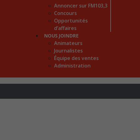
Annoncer sur FM103,3
Concours
Opportunités
d’affaires
NOUS JOINDRE
Animateurs
Journalistes
Équipe des ventes
Administration