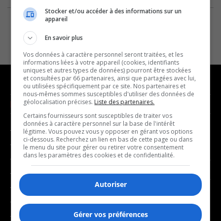
Stocker et/ou accéder à des informations sur un
appareil
En savoir plus
Vos données à caractère personnel seront traitées, et les
informations liées à votre appareil (cookies, identifiants
uniques et autres types de données) pourront être stockées
et consultées par 66 partenaires, ainsi que partagées avec lui,
ou utilisées spécifiquement par ce site. Nos partenaires et
nous-mêmes sommes susceptibles d'utiliser des données de
géolocalisation précises.
Liste des partenaires.
NOUVELLES
MUSIQUE
Certains fournisseurs sont susceptibles de traiter vos
données à caractère personnel sur la base de l'intérêt
- Affaires municipales
- Décompte franco
légitime. Vous pouvez vous y opposer en gérant vos options
ci-dessous. Recherchez un lien en bas de cette page ou dans
- Communauté / Social
- Joué récemment
le menu du site pour gérer ou retirer votre consentement
dans les paramètres des cookies et de confidentialité.
- Culture
BALADOS
- Économie
Autoriser
- Éducation
- Affaires
- Environnement
- Art de vivre
Gérer vos préférences
- Faits divers