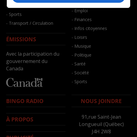
- Bien-être
- Santé et bien-être
- Emploi
- Sports
- Finances
- Transport / Circulation
- Infos citoyennes
- Loisirs
ÉMISSIONS
- Musique
Avec la participation du
- Politique
gouvernement du
- Santé
Canada
- Société
- Sports
BINGO RADIO
NOUS JOINDRE
91,rue Saint-Jean
À PROPOS
Longueuil (Québec)
J4H 2W8