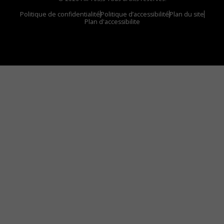
Politique de confidentialité
Politique d’accessibilité
Plan du site
Plan d'accessibilite
Comment installer notre vignette sur votre
appareil mobile