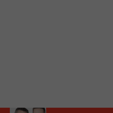
C
Vous avez envie d’écouter le FM 103,3 ou notre nouv
Ajoutez un signet FM 103,3 sur votre écran d’accueil
Voici la procédure ;)
À partir de votre téléphone, allez sur le site inte
Ensuite cliquez sur l’icône situé au bas de votre éc
(celui qui représente un carré incluant une flèche d
Cliquez maintenant sur l’option Ajouter sur l’écran
Faites Enregistrer en haut à droite.
Et voilà! Toutes les infos et l’écoute de votre radio loca
Audio