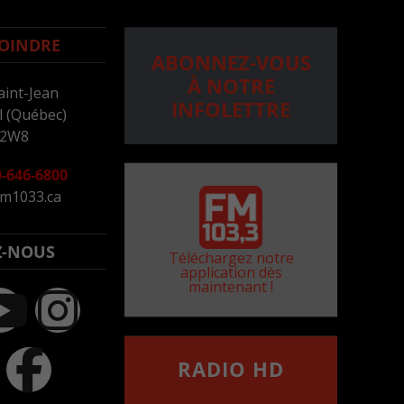
OINDRE
ABONNEZ-VOUS
À NOTRE
aint-Jean
INFOLETTRE
 (Québec)
 2W8
-646-6800
m1033.ca
Z-NOUS
Téléchargez notre
application dès
maintenant !
RADIO HD
••••••••••••••••••
Comment synthoniser la