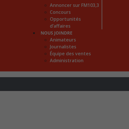
Annoncer sur FM103,3
Concours
Opportunités
d’affaires
NOUS JOINDRE
Animateurs
Journalistes
Équipe des ventes
Administration