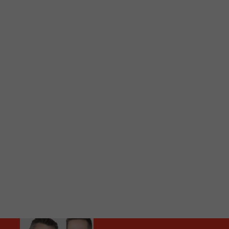
C
Vous avez envie d’écouter le FM 103,3 ou notre nouv
Ajoutez un signet FM 103,3 sur votre écran d’accueil
Voici la procédure ;)
À partir de votre téléphone, allez sur le site inte
Ensuite cliquez sur l’icône situé au bas de votre éc
(celui qui représente un carré incluant une flèche d
Cliquez maintenant sur l’option Ajouter sur l’écran
Faites Enregistrer en haut à droite.
Et voilà! Toutes les infos et l’écoute de votre radio loca
Audio