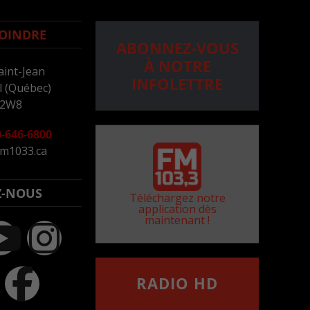
OINDRE
ABONNEZ-VOUS
À NOTRE
aint-Jean
INFOLETTRE
 (Québec)
 2W8
-646-6800
m1033.ca
Z-NOUS
Téléchargez notre
application dès
maintenant !
RADIO HD
••••••••••••••••••
Comment synthoniser la