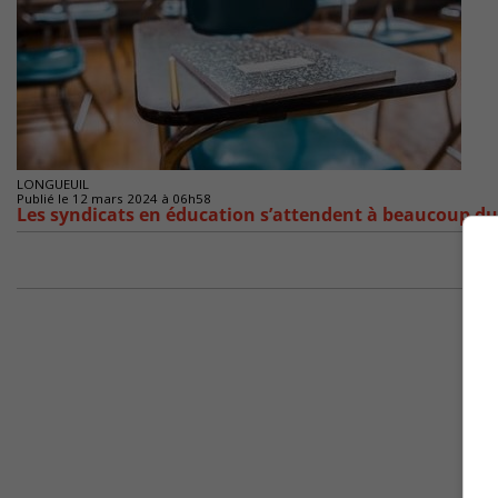
LONGUEUIL
Publié le 12 mars 2024 à 06h58
Les syndicats en éducation s’attendent à beaucoup du