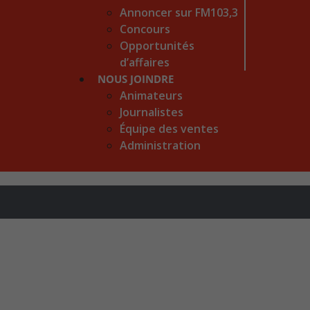
Annoncer sur FM103,3
Concours
Opportunités
d’affaires
NOUS JOINDRE
Animateurs
Journalistes
Équipe des ventes
Administration