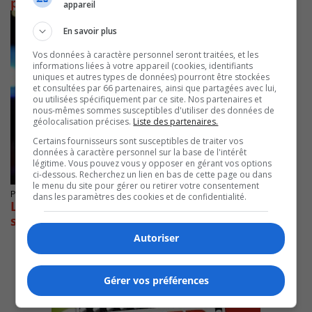
pour les troubles d’apprentissage
appareil
En savoir plus
Vos données à caractère personnel seront traitées, et les
informations liées à votre appareil (cookies, identifiants
uniques et autres types de données) pourront être stockées
et consultées par 66 partenaires, ainsi que partagées avec lui,
ou utilisées spécifiquement par ce site. Nos partenaires et
nous-mêmes sommes susceptibles d'utiliser des données de
géolocalisation précises.
Liste des partenaires.
Certains fournisseurs sont susceptibles de traiter vos
données à caractère personnel sur la base de l'intérêt
légitime. Vous pouvez vous y opposer en gérant vos options
ci-dessous. Recherchez un lien en bas de cette page ou dans
le menu du site pour gérer ou retirer votre consentement
Publié le 1 août 2023 à 06h51
dans les paramètres des cookies et de confidentialité.
La Sûreté du Québec appelle à la prudence
sur les routes
Autoriser
Gérer vos préférences