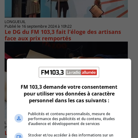
LONGUEUIL
Publié le 16 septembre 2024 à 10h22
Le DG du FM 103,3 fait l’éloge des artisans
face aux prix remportés
FM 103,3 demande votre consentement
pour utiliser vos données à caractère
personnel dans les cas suivants :
Publicités et contenu personnalisés, mesure de
performance des publicités et du contenu, études
LONGUEUIL
d’audience et développement de services
Publié le 25 septembre 2023 à 11h59
Le Collège Charles-Lemoyne a une clinique
Stocker et/ou accéder à des informations sur un