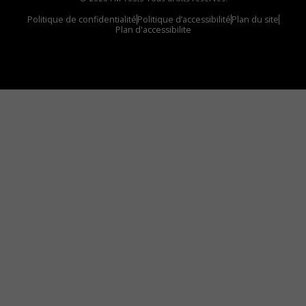
Politique de confidentialité
Politique d’accessibilité
Plan du site
Plan d'accessibilite
Comment installer notre vignette sur votre
appareil mobile