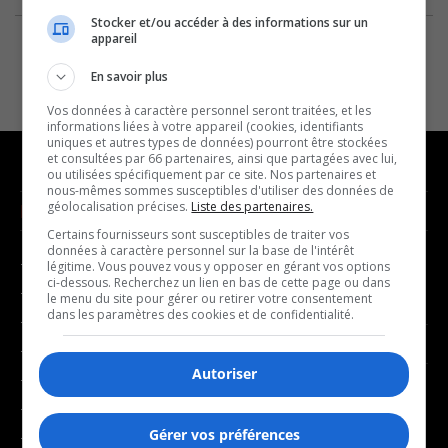
Stocker et/ou accéder à des informations sur un
appareil
En savoir plus
Vos données à caractère personnel seront traitées, et les
informations liées à votre appareil (cookies, identifiants
uniques et autres types de données) pourront être stockées
et consultées par 66 partenaires, ainsi que partagées avec lui,
ou utilisées spécifiquement par ce site. Nos partenaires et
nous-mêmes sommes susceptibles d'utiliser des données de
géolocalisation précises.
Liste des partenaires.
NOUVELLES
MUSIQUE
Certains fournisseurs sont susceptibles de traiter vos
données à caractère personnel sur la base de l'intérêt
- Affaires municipales
- Décompte franco
légitime. Vous pouvez vous y opposer en gérant vos options
ci-dessous. Recherchez un lien en bas de cette page ou dans
- Communauté / Social
- Joué récemment
le menu du site pour gérer ou retirer votre consentement
dans les paramètres des cookies et de confidentialité.
- Culture
BALADOS
- Économie
Autoriser
- Éducation
- Affaires
- Environnement
- Art de vivre
Gérer vos préférences
- Faits divers