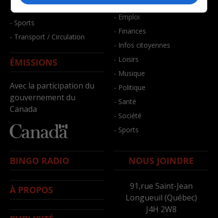
- Bien-être
- Santé et bien-être
- Emploi
- Sports
- Finances
- Transport / Circulation
- Infos citoyennes
- Loisirs
ÉMISSIONS
- Musique
Avec la participation du
- Politique
gouvernement du
- Santé
Canada
- Société
- Sports
BINGO RADIO
NOUS JOINDRE
91,rue Saint-Jean
À PROPOS
Longueuil (Québec)
J4H 2W8