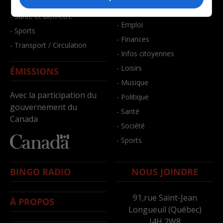
- Faits divers
- Bien-être
- Santé et bien-être
- Emploi
- Sports
- Finances
- Transport / Circulation
- Infos citoyennes
- Loisirs
ÉMISSIONS
- Musique
Avec la participation du
- Politique
gouvernement du
- Santé
Canada
- Société
- Sports
BINGO RADIO
NOUS JOINDRE
91,rue Saint-Jean
À PROPOS
Longueuil (Québec)
J4H 2W8