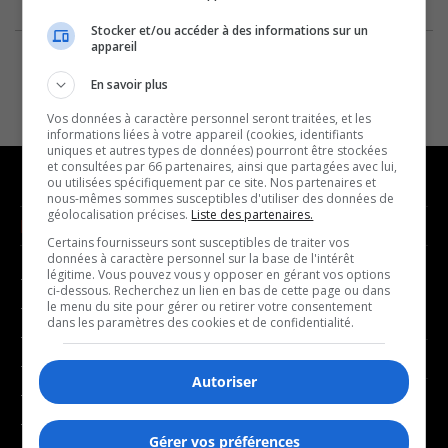
Stocker et/ou accéder à des informations sur un
appareil
En savoir plus
Vos données à caractère personnel seront traitées, et les
informations liées à votre appareil (cookies, identifiants
uniques et autres types de données) pourront être stockées
et consultées par 66 partenaires, ainsi que partagées avec lui,
ou utilisées spécifiquement par ce site. Nos partenaires et
nous-mêmes sommes susceptibles d'utiliser des données de
géolocalisation précises.
Liste des partenaires.
NOUVELLES
MUSIQUE
Certains fournisseurs sont susceptibles de traiter vos
données à caractère personnel sur la base de l'intérêt
légitime. Vous pouvez vous y opposer en gérant vos options
- Affaires municipales
- Décompte franco
ci-dessous. Recherchez un lien en bas de cette page ou dans
- Communauté / Social
- Joué récemment
le menu du site pour gérer ou retirer votre consentement
dans les paramètres des cookies et de confidentialité.
- Culture
BALADOS
- Économie
Autoriser
- Éducation
- Affaires
- Environnement
- Art de vivre
Gérer vos préférences