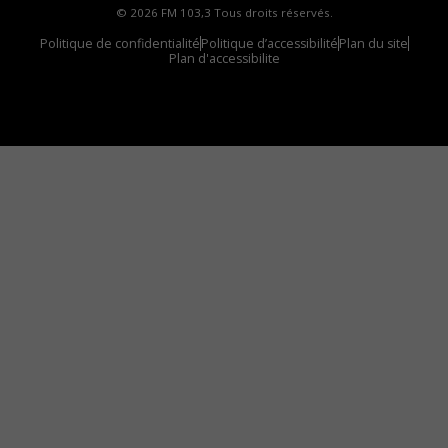
© 2026 FM 103,3 Tous droits réservés.
Politique de confidentialité
Politique d’accessibilité
Plan du site
Plan d'accessibilite
Comment installer notre vignette sur votre
appareil mobile