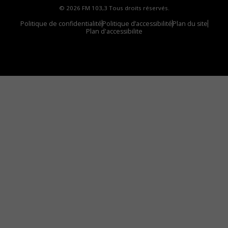
© 2026 FM 103,3 Tous droits réservés.
Politique de confidentialité
Politique d’accessibilité
Plan du site
Plan d'accessibilite
Comment installer notre vignette sur votre
appareil mobile