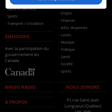
- Faits divers
- Bien-être
- Santé et bien-être
- Emploi
- Sports
- Finances
- Transport / Circulation
- Infos citoyennes
- Loisirs
ÉMISSIONS
- Musique
Avec la participation du
- Politique
gouvernement du
- Santé
Canada
- Société
- Sports
BINGO RADIO
NOUS JOINDRE
91,rue Saint-Jean
À PROPOS
Longueuil (Québec)