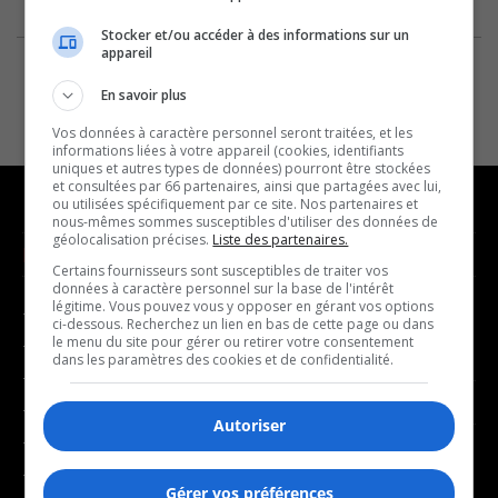
Stocker et/ou accéder à des informations sur un
appareil
En savoir plus
Vos données à caractère personnel seront traitées, et les
informations liées à votre appareil (cookies, identifiants
uniques et autres types de données) pourront être stockées
et consultées par 66 partenaires, ainsi que partagées avec lui,
ou utilisées spécifiquement par ce site. Nos partenaires et
nous-mêmes sommes susceptibles d'utiliser des données de
géolocalisation précises.
Liste des partenaires.
NOUVELLES
MUSIQUE
Certains fournisseurs sont susceptibles de traiter vos
données à caractère personnel sur la base de l'intérêt
légitime. Vous pouvez vous y opposer en gérant vos options
- Affaires municipales
- Décompte franco
ci-dessous. Recherchez un lien en bas de cette page ou dans
le menu du site pour gérer ou retirer votre consentement
- Communauté / Social
- Joué récemment
dans les paramètres des cookies et de confidentialité.
- Culture
BALADOS
- Économie
Autoriser
- Éducation
- Affaires
- Environnement
- Art de vivre
Gérer vos préférences